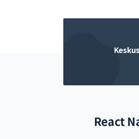
Keskus
React Na