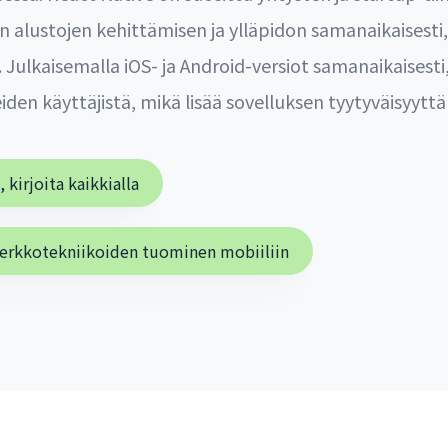
n alustojen kehittämisen ja ylläpidon samanaikaisesti
 Julkaisemalla iOS- ja Android-versiot samanaikaisesti,
den käyttäjistä, mikä lisää sovelluksen tyytyväisyyttä 
 kirjoita kaikkialla
verkkotekniikoiden tuominen mobiiliin