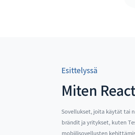
Esittelyssä
Miten React
Sovellukset, joita käytät tai
brändit ja yritykset, kuten T
mobiilisovellusten kehittämis