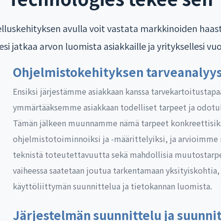
lluskehityksen avulla voit vastata markkinoiden haaste
esi jatkaa arvon luomista asiakkaille ja yrityksellesi vu
Ohjelmistokehityksen tarveanalyys
Ensiksi järjestämme asiakkaan kanssa tarvekartoitustap
ymmärtääksemme asiakkaan todelliset tarpeet ja odotu
Tämän jälkeen muunnamme nämä tarpeet konkreettisik
ohjelmistotoiminnoiksi ja -määrittelyiksi, ja arvioimme 
teknistä toteutettavuutta sekä mahdollisia muutostarpe
vaiheessa saatetaan joutua tarkentamaan yksityiskohtia,
käyttöliittymän suunnittelua ja tietokannan luomista.
Järjestelmän suunnittelu ja suunni