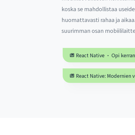
koska se mahdollistaa useide
huomattavasti rahaa ja aikaa.
suurimman osan mobiililaittei
React Native · Opi kerran,
React Native: Modernien 