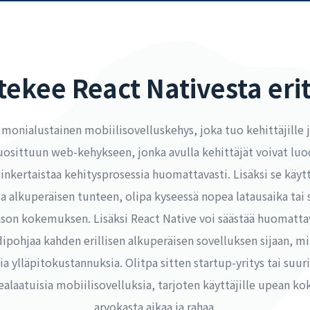
tekee React Nativesta eri
onialustainen mobiilisovelluskehys, joka tuo kehittäjille ja 
suosittuun web-kehykseen, jonka avulla kehittäjät voivat luo
inkertaistaa kehitysprosessia huomattavasti. Lisäksi se käy
ja alkuperäisen tunteen, olipa kyseessä nopea latausaika tai 
tason kokemuksen. Lisäksi React Native voi säästää huomatta
odipohjaa kahden erillisen alkuperäisen sovelluksen sijaan, 
a ylläpitokustannuksia. Olitpa sitten startup-yritys tai suuri
alaatuisia mobiilisovelluksia, tarjoten käyttäjille upean k
arvokasta aikaa ja rahaa.