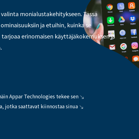
 valinta monialustakehitykseen. Tässä
minaisuuksiin ja etuihin, kuinka se
, tarjoaa erinomaisen käyttäjäkokemuksen ja
.
 näin Appar Technologies tekee sen
, jotka saattavat kiinnostaa sinua