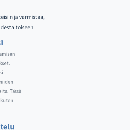
isiin ja varmistaa,
odesta toiseen.
i
aamisen
kset.
si
niiden
ita. Tässä
 kuten
ttelu