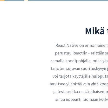
Mikä 
React Native on erinomainen m
perustuu Reactiin - erittäin 
samalla koodipohjalla, mikä yks
tarjoten sujuvan suorituskyvyn 
voi tarjota käyttäjille huippu
tarvitsee ylläpitää vain yhtä ko
ja testausaikaa sekä alhaisempi
sinua nopeasti luomaan korke