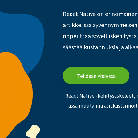
React Native on erinomainen
artikkelissa syvennymme sen o
nopeuttaa sovelluskehitystä
säästää kustannuksia ja aikaa
Tehdään yhdessä
React Native -kehitysaskeleet,
Tässä muutamia asiakastarinoita