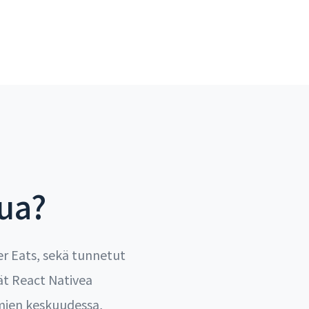
nua?
er Eats, sekä tunnetut
vät React Nativea
imien keskuudessa,