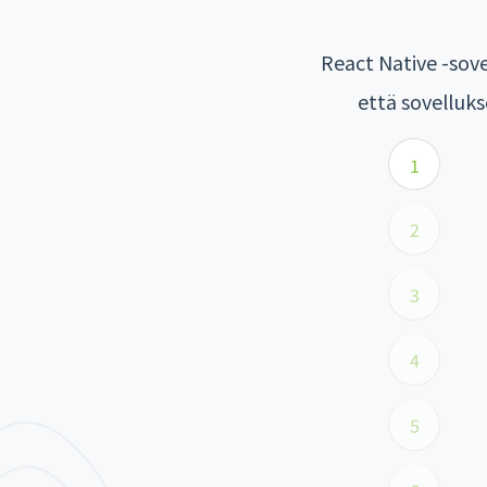
React Native -sove
että sovelluks
1
2
3
4
5