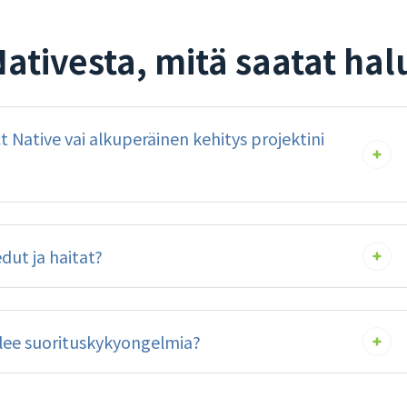
ativesta, mitä saatat halu
t Native vai alkuperäinen kehitys projektini
dut ja haitat?
elee suorituskykyongelmia?