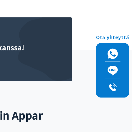
Ota yhteyttä
kanssa!
äin Appar