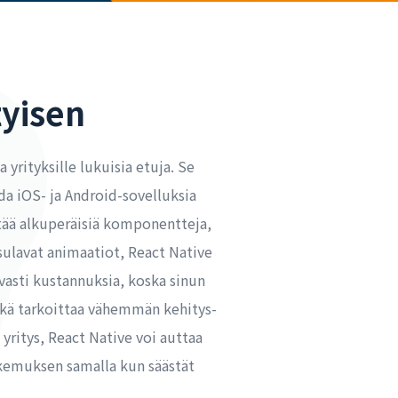
tyisen
yrityksille lukuisia etuja. Se
da iOS- ja Android-sovelluksia
ttää alkuperäisiä komponentteja,
sulavat animaatiot, React Native
vasti kustannuksia, koska sinun
mikä tarkoittaa vähemmän kehitys-
 yritys, React Native voi auttaa
okemuksen samalla kun säästät