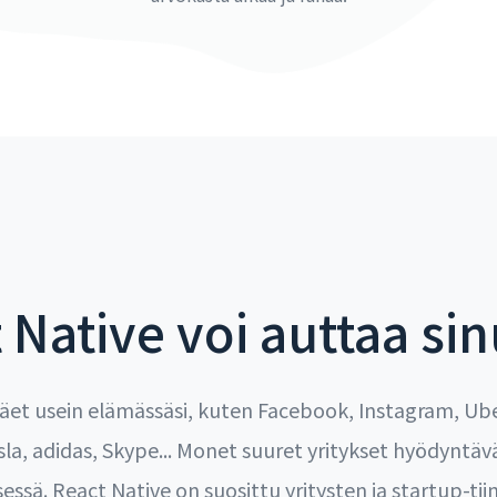
 Native voi auttaa si
 näet usein elämässäsi, kuten Facebook, Instagram, Ub
esla, adidas, Skype... Monet suuret yritykset hyödyntä
essä. React Native on suosittu yritysten ja startup-ti