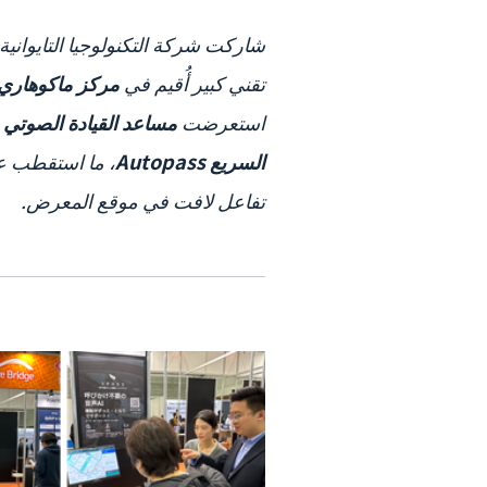
شاركت شركة التكنولوجيا التايوانية
تقني كبير أُقيم في
مركز ماكوهاري ميسي (sse
استعرضت
مساعد القيادة الصوتي AI Voice (AI Voice Driving Assistant)
السريع Autopass
، ما استقطب عدد
تفاعل لافت في موقع المعرض.