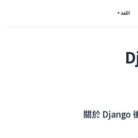
اللغة
D
關於 Djang