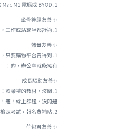
1. 可選擇公司提供 Mac M1 電腦或 BYOD
✨ 坐骨神經友善
1. 全員電動升降桌，工作或站或坐都舒適
✨ 熱量友善
零食，只要購物平台買得到
的，辦公室就能擁有！
✨成長驅動友善
自己：歐萊禮的教材，沒問
題！線上課程，沒問題！
2. 檢定補助金：大小檢定考試，報名費補貼
✨ 荷包君友善