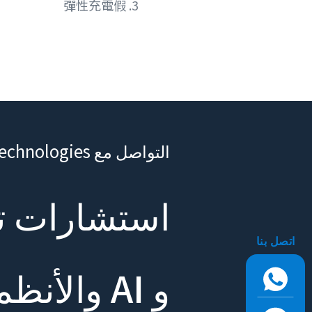
3. 彈性充電假
التواصل مع Appar Technologies
اتصل بنا
و AI والأنظمة المؤسسية