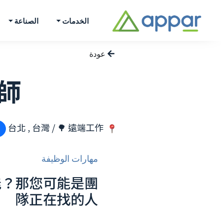
الخدمات
الصناعة
عودة
程師
台北 , 台灣 / 🌳 遠端工作
مهارات الوظيفة
能？那您可能是團
隊正在找的人