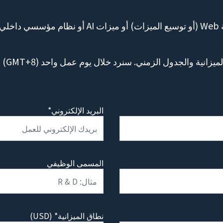
هل تستعدون لتطوير App أو منصة Web (أو توسيع الميزات) 
يرجى م
البريد الإلكتروني*
المسمى الوظيفي
نطاق الميزانية* (USD)