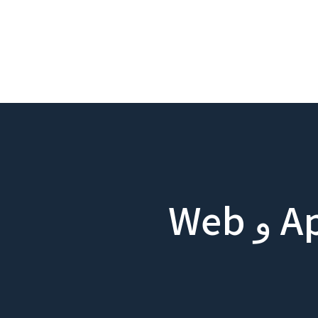
استشارات تطوير البرمجيات｜App و Web