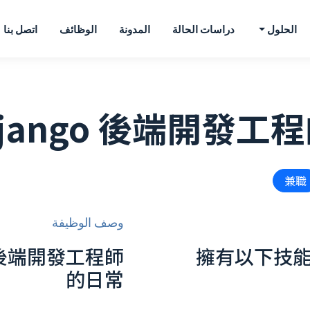
الحلول
دراسات الحالة
المدونة
الوظائف
اتصل بنا
jango 後端開發工
兼職
وصف الوظيفة
o 後端開發工程師
擁有以下技
的日常