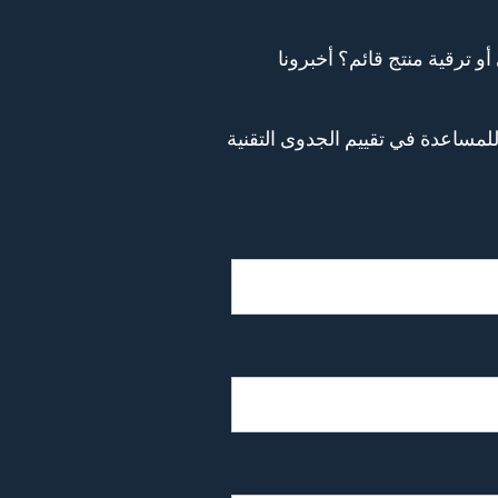
أو ميزات AI أو نظام مؤسسي داخلي أو ترقية منتج قائم؟ أخبرونا
شاركة أهداف المشروع والميزانية والجدول الزمني. سنرد خلال يوم عمل واحد (GMT+8) للمساعدة في تقييم الجدوى التقنية