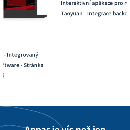
Interaktivní aplikace pro mezinárodní letiště
Taoyuan - Integrace backendového systému
Appar je víc než jen