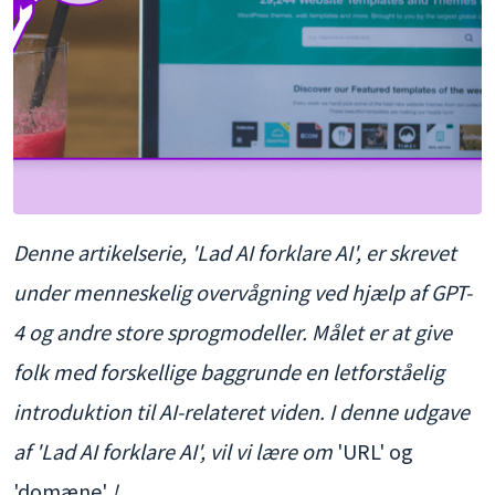
Denne artikelserie, 'Lad AI forklare AI', er skrevet
under menneskelig overvågning ved hjælp af GPT-
4 og andre store sprogmodeller. Målet er at give
folk med forskellige baggrunde en letforståelig
introduktion til AI-relateret viden. I denne udgave
af 'Lad AI forklare AI', vil vi lære om
'URL' og
'domæne'
!