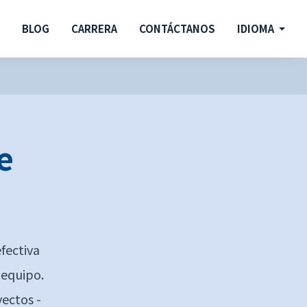
O
BLOG
CARRERA
CONTÁCTANOS
IDIOMA
e
e
fectiva
n equipo.
yectos -