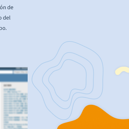
ión de
o del
po.