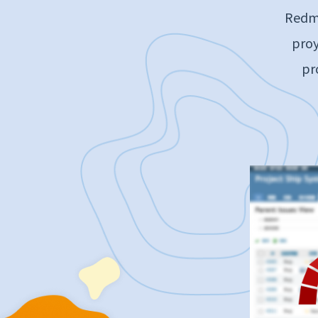
Redmi
proy
pr