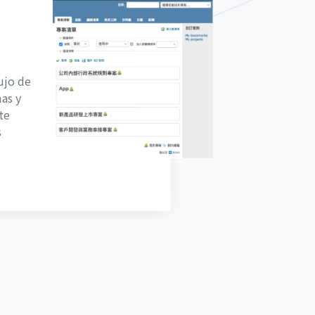
s
ujo de
as y
te
s