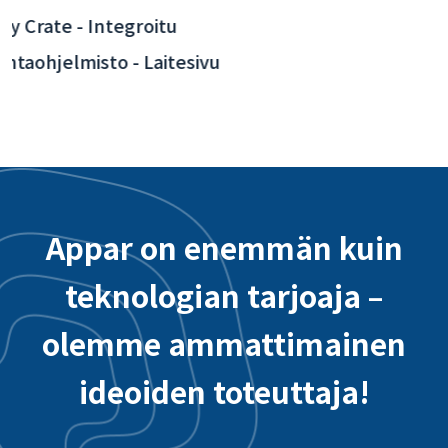
Taoyuanin kansainvälisen lentokentän
interaktiivinen sovellus - taustajärjestelmän
integrointi
Appar on enemmän kuin
teknologian tarjoaja –
olemme ammattimainen
ideoiden toteuttaja!