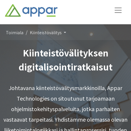
Toimiala
Kiinteistövälitys
Kiinteistövälityksen
digitalisointiratkaisut
Johtavana kiinteistövälitysmarkkinoilla, Appar
Technologies on sitoutunut tarjoamaan
ohjelmistokehityspalveluita, jotka parhaiten
vastaavat tarpeitasi. Yhdistämme olemassa olevan
liiketoimintalogiikkasi ja hallintaprosessisi, tuoden