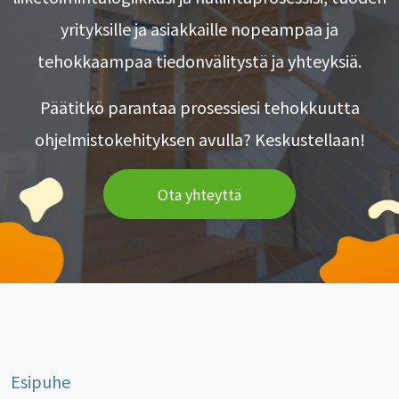
yrityksille ja asiakkaille nopeampaa ja
tehokkaampaa tiedonvälitystä ja yhteyksiä.
Päätitkö parantaa prosessiesi tehokkuutta
ohjelmistokehityksen avulla? Keskustellaan!
Ota yhteyttä
Esipuhe