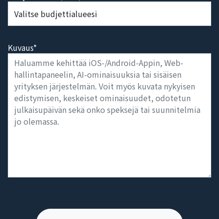
Budjettialue* (USD)
Kuvaus*