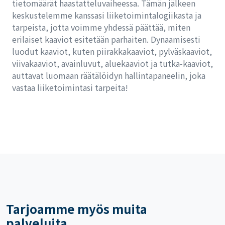
tietomäärät haastatteluvaiheessa. Tämän jälkeen
keskustelemme kanssasi liiketoimintalogiikasta ja
tarpeista, jotta voimme yhdessä päättää, miten
erilaiset kaaviot esitetään parhaiten. Dynaamisesti
luodut kaaviot, kuten piirakkakaaviot, pylväskaaviot,
viivakaaviot, avainluvut, aluekaaviot ja tutka-kaaviot,
auttavat luomaan räätälöidyn hallintapaneelin, joka
vastaa liiketoimintasi tarpeita!
Tarjoamme myös muita
palveluita...