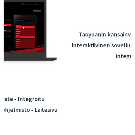
Taoyuanin kansainvälisen lentokentän
interaktiivinen sovellus - taustajärjestelmän
integrointi