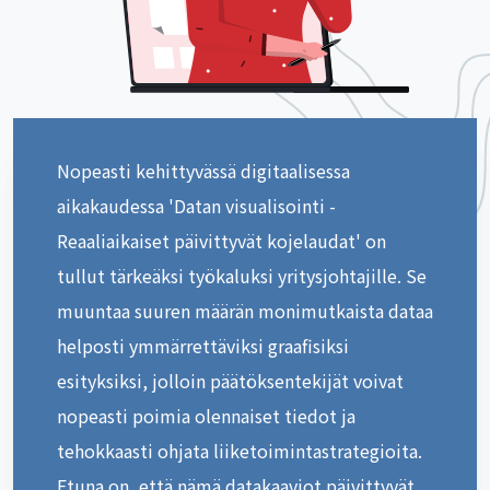
Nopeasti kehittyvässä digitaalisessa
aikakaudessa 'Datan visualisointi -
Reaaliaikaiset päivittyvät kojelaudat' on
tullut tärkeäksi työkaluksi yritysjohtajille. Se
muuntaa suuren määrän monimutkaista dataa
helposti ymmärrettäviksi graafisiksi
esityksiksi, jolloin päätöksentekijät voivat
nopeasti poimia olennaiset tiedot ja
tehokkaasti ohjata liiketoimintastrategioita.
Etuna on, että nämä datakaaviot päivittyvät