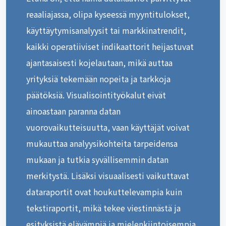
reaaliajassa, olipa kyseessä myyntitulokset,
käyttäytymisanalyysit tai markkinatrendit,
kaikki operatiiviset indikaattorit heijastuvat
ajantasaisesti kojelautaan, mikä auttaa
yrityksiä tekemään nopeita ja tarkkoja
päätöksiä. Visualisointityökalut eivät
ainoastaan paranna datan
vuorovaikutteisuutta, vaan käyttäjät voivat
mukauttaa analyysikohteita tarpeidensa
mukaan ja tutkia syvällisemmin datan
merkitystä. Lisäksi visuaalisesti vaikuttavat
dataraportit ovat houkuttelevampia kuin
tekstiraportit, mikä tekee viestinnästä ja
esityksistä elävämpiä ja mielenkiintoisempia.