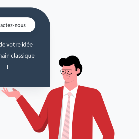
actez-nous
de votre idée
hain classique
!