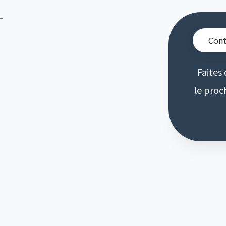
Cont
Faites 
le proc