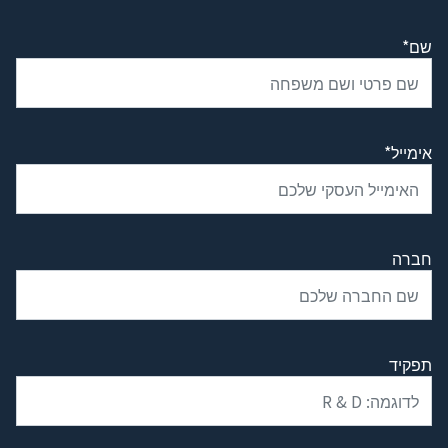
שם*
אימייל*
חברה
תפקיד