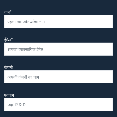
नाम*
ईमेल*
कंपनी
पदनाम