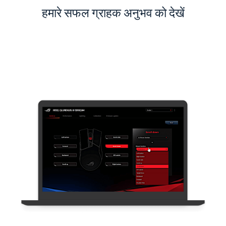
हमारे सफल ग्राहक अनुभव को देखें
ताओयुआन अंतरराष्ट्रीय हवाई अड्डा इंटरएक्टिव ऐप - बैकएंड
सिस्टम इंटीग्रेशन