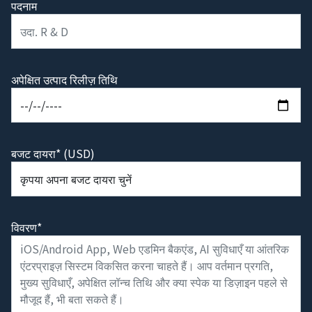
पदनाम
अपेक्षित उत्पाद रिलीज़ तिथि
बजट दायरा* (USD)
विवरण*