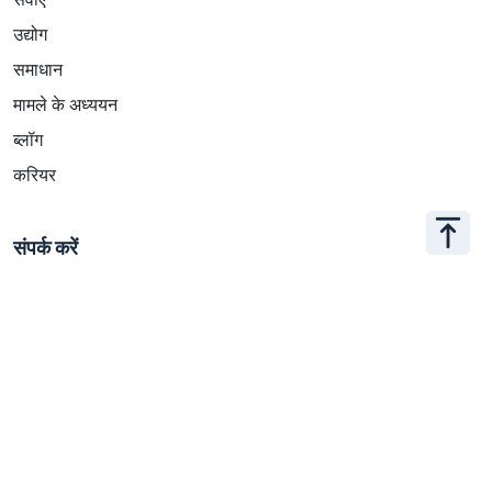
उद्योग
समाधान
मामले के अध्ययन
ब्लॉग
करियर
संपर्क करें
+886 2 2509 1807
hello@appar.com.tw
कार्यालय
11F.-8, No.27, Songjiang Rd., Zhongshan Dist., Taipei
City 104, Taiwan (R.O.C.)