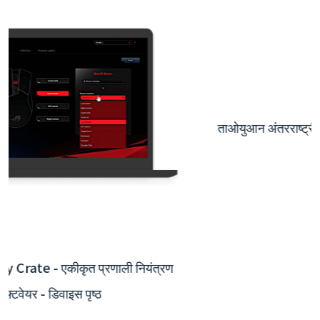
ताओयुआन अंतरराष्ट्रीय हवाई अड्डा इंटरएक्टिव ऐप - बैकएंड
सिस्टम इंटीग्रेशन