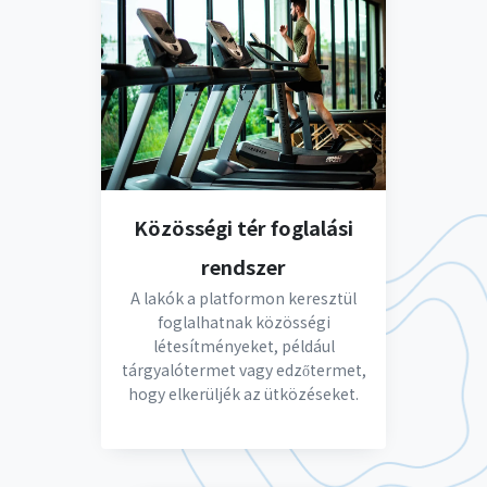
Közösségi tér foglalási
rendszer
A lakók a platformon keresztül
foglalhatnak közösségi
létesítményeket, például
tárgyalótermet vagy edzőtermet,
hogy elkerüljék az ütközéseket.