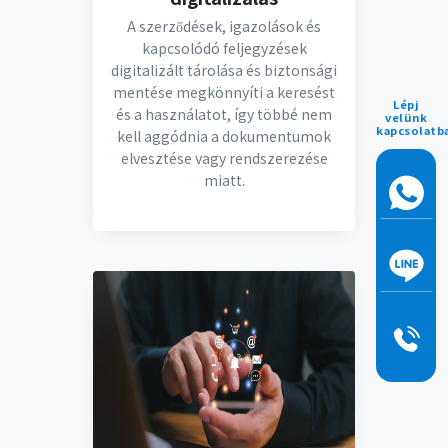
A szerződések, igazolások és
kapcsolódó feljegyzések
digitalizált tárolása és biztonsági
mentése megkönnyíti a keresést
Lépj
és a használatot, így többé nem
velünk
kapcsolatb
kell aggódnia a dokumentumok
elvesztése vagy rendszerezése
miatt.