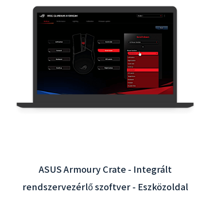
Taoyuan Nemzetközi Repülőtér Interaktív
App - Háttérrendszer Integráció