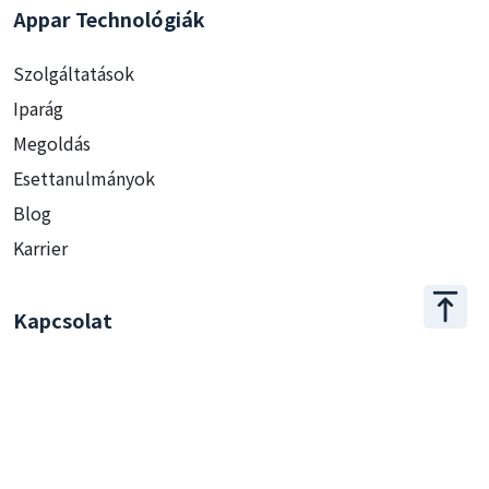
Appar Technológiák
Szolgáltatások
Iparág
Megoldás
Esettanulmányok
Blog
Karrier
Kapcsolat
+886 2 2509 1807
hello@appar.com.tw
Iroda