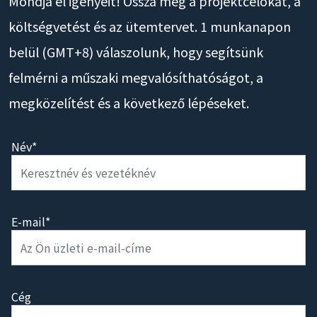
Mondja el igényeit! Ossza meg a projektcélokat, a
költségvetést és az ütemtervet. 1 munkanapon
belül (GMT+8) válaszolunk, hogy segítsünk
felmérni a műszaki megvalósíthatóságot, a
megközelítést és a következő lépéseket.
Név*
E-mail*
Cég