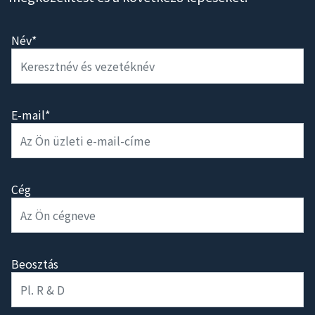
Név*
E-mail*
Cég
Beosztás