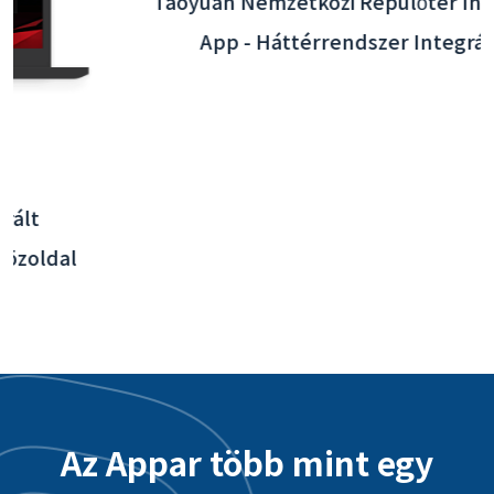
Taoyuan Nemzetközi Repülőtér Interaktív
App - Háttérrendszer Integráció
Az Appar több mint egy