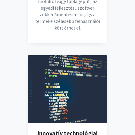
mobilról vagy táblagépről, az
egyedi fejlesztésű szoftver
zökkenőmentesen fut, így a
terméke szélesebb felhasználói
kört érhet el.
Innovatív technológiai