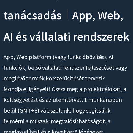
tanácsadás｜App, Web,
AI és vállalati rendszerek
App, Web platform (vagy funkcióbővítés), AI
funkciók, belső vállalati rendszer fejlesztését vagy
meglévő termék korszerűsítését tervezi?
Mondja el igényeit! Ossza meg a projektcélokat, a
költségvetést és az ütemtervet. 1 munkanapon
belül (GMT+8) válaszolunk, hogy segítsünk
felmérni a műszaki megvalósíthatóságot, a
megközelítést és a következő lépéseket.