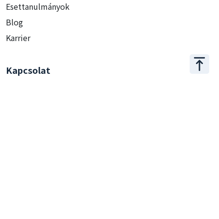
Esettanulmányok
Blog
Karrier
Kapcsolat
+886 2 2509 1807
hello@appar.com.tw
Iroda
11F.-8, No.27, Songjiang Rd., Zhongshan Dist., Taipei
City 104, Taiwan (R.O.C.)