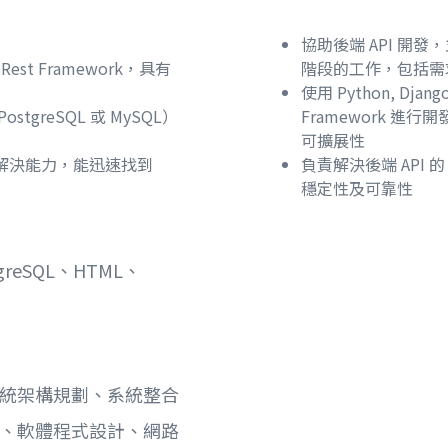
協助後端 API 開
o Rest Framework，具有
階段的工作，包括需
使用 Python, Django
tgreSQL 或 MySQL）
Framework 進
可擴展性
解決能力，能迅速找到
負責解決後端 API 
穩定性及可靠性
tgreSQL、HTML、
統架構規劃、系統整合
、軟體程式設計、網路