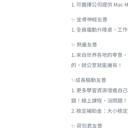
1. 可選擇公司提供 Mac M
✨ 坐骨神經友善
1. 全員電動升降桌，工
✨ 熱量友善
1. 來自世界各地的零食
的，辦公室就能擁有！
✨成長驅動友善
1. 更多學習資源增進自
題！線上課程，沒問題！
2. 檢定補助金：大小檢
✨ 荷包君友善