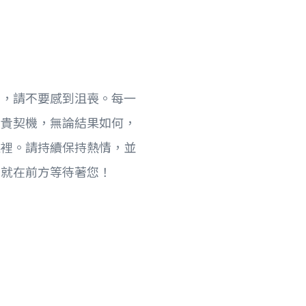
。
覆，請不要感到沮喪。每一
珍貴契機，無論結果如何，
眼裡。請持續保持熱情，並
，就在前方等待著您！