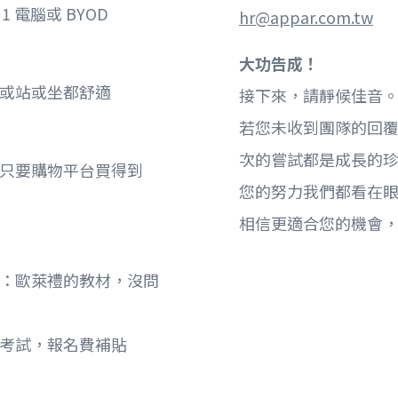
1 電腦或 BYOD
hr@appar.com.tw
大功告成！
作或站或坐都舒適
接下來，請靜候佳音
若您未收到團隊的回
次的嘗試都是成長的
，只要購物平台買得到
您的努力我們都看在
相信更適合您的機會
己：歐萊禮的教材，沒問
定考試，報名費補貼