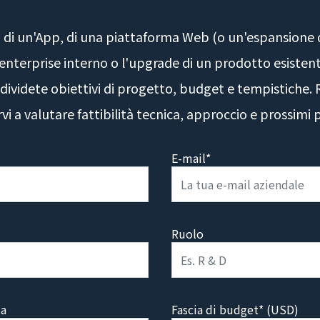
di un'App, di una piattaforma Web (o un'espansione di
a enterprise interno o l'upgrade di un prodotto esisten
ndividete obiettivi di progetto, budget e tempistiche
i a valutare fattibilità tecnica, approccio e prossimi p
E-mail*
Ruolo
ta
Fascia di budget* (USD)