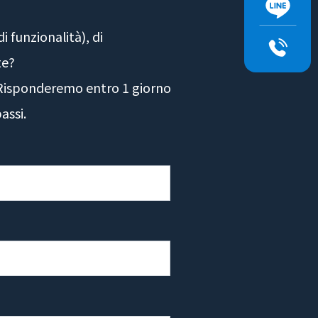
 funzionalità), di
te?
. Risponderemo entro 1 giorno
assi.