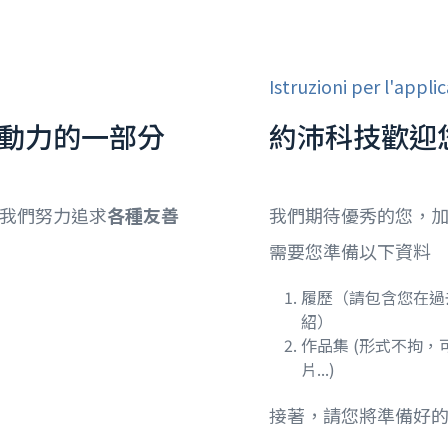
Istruzioni per l'appli
動力的一部分
約沛科技歡迎
我們努力追求
各種友善
我們期待優秀的您，
需要您準備以下資料
履歷（請包含您在過
紹）
作品集 (形式不拘
片...)
接著，請您將準備好