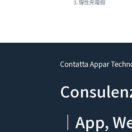
3. 彈性充電假
Contatta Appar Techn
Consulenz
｜App, Web