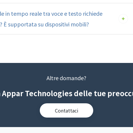
e in tempo reale tra voce e testo richiede
i? È supportata su dispositivi mobili?
Altre domande?
n Appar Technologies delle tue preocc
Contattaci