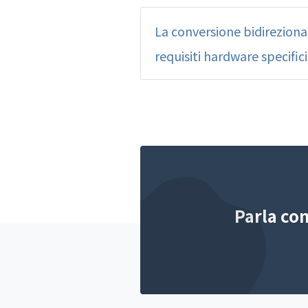
La conversione bidirezional
requisiti hardware specific
Parla co