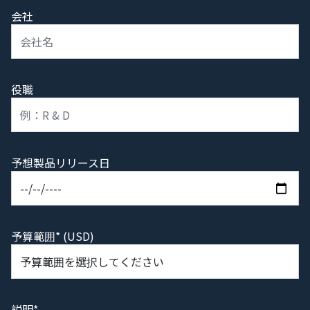
会社
役職
予想製品リリース日
予算範囲* (USD)
説明*