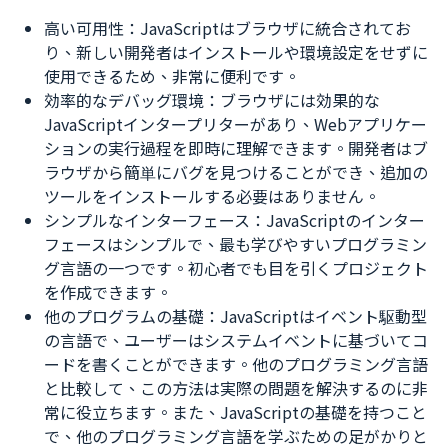
高い可用性：JavaScriptはブラウザに統合されてお
り、新しい開発者はインストールや環境設定をせずに
使用できるため、非常に便利です。
効率的なデバッグ環境：ブラウザには効果的な
JavaScriptインタープリターがあり、Webアプリケー
ションの実行過程を即時に理解できます。開発者はブ
ラウザから簡単にバグを見つけることができ、追加の
ツールをインストールする必要はありません。
シンプルなインターフェース：JavaScriptのインター
フェースはシンプルで、最も学びやすいプログラミン
グ言語の一つです。初心者でも目を引くプロジェクト
を作成できます。
他のプログラムの基礎：JavaScriptはイベント駆動型
の言語で、ユーザーはシステムイベントに基づいてコ
ードを書くことができます。他のプログラミング言語
と比較して、この方法は実際の問題を解決するのに非
常に役立ちます。また、JavaScriptの基礎を持つこと
で、他のプログラミング言語を学ぶための足がかりと