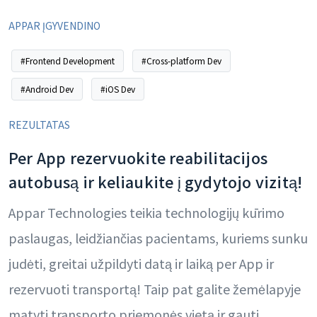
APPAR ĮGYVENDINO
#Frontend Development
#Cross-platform Dev
#Android Dev
#iOS Dev
REZULTATAS
Per App rezervuokite reabilitacijos
autobusą ir keliaukite į gydytojo vizitą!
Appar Technologies teikia technologijų kūrimo
paslaugas, leidžiančias pacientams, kuriems sunku
judėti, greitai užpildyti datą ir laiką per App ir
rezervuoti transportą! Taip pat galite žemėlapyje
matyti transporto priemonės vietą ir gauti