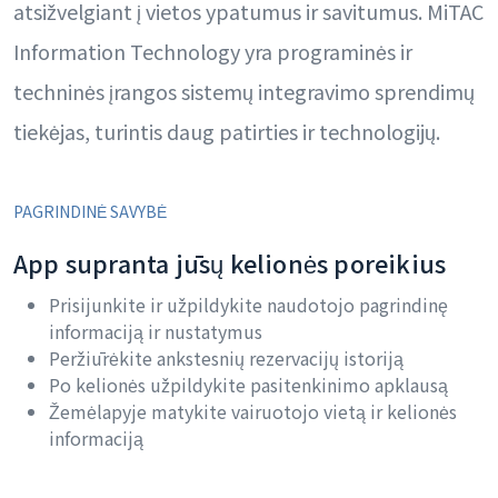
atsižvelgiant į vietos ypatumus ir savitumus. MiTAC
Information Technology yra programinės ir
techninės įrangos sistemų integravimo sprendimų
tiekėjas, turintis daug patirties ir technologijų.
PAGRINDINĖ SAVYBĖ
App supranta jūsų kelionės poreikius
Prisijunkite ir užpildykite naudotojo pagrindinę
informaciją ir nustatymus
Peržiūrėkite ankstesnių rezervacijų istoriją
Po kelionės užpildykite pasitenkinimo apklausą
Žemėlapyje matykite vairuotojo vietą ir kelionės
informaciją