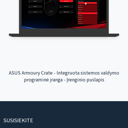
Taoyuan tarptautinio oro uosto interaktyvi programėlė
- užpakalinės sistemos integracija
SUSISIEKITE