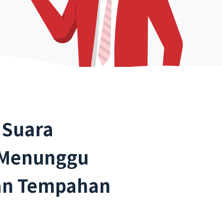
 Suara
 Menunggu
an Tempahan