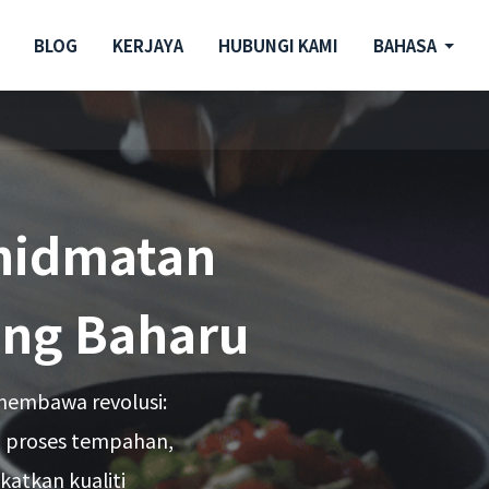
BLOG
KERJAYA
HUBUNGI KAMI
BAHASA
hidmatan
ang Baharu
membawa revolusi:
i proses tempahan,
katkan kualiti