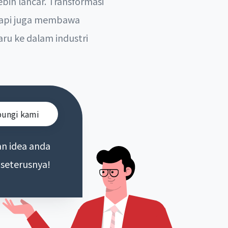
ih lancar. Transformasi
etapi juga membawa
ru ke dalam industri
ungi kami
an idea anda
 seterusnya!