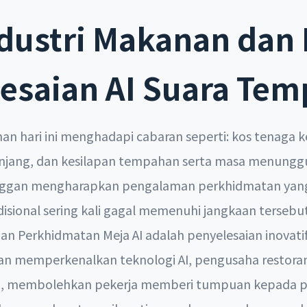
ndustri Makanan da
esaian AI Suara Te
n hari ini menghadapi cabaran seperti: kos tenaga 
panjang, dan kesilapan tempahan serta masa menung
ggan mengharapkan pengalaman perkhidmatan yang 
isional sering kali gagal memenuhi jangkaan tersebu
n Perkhidmatan Meja AI adalah penyelesaian inovatif
gan memperkenalkan teknologi AI, pengusaha restor
t, membolehkan pekerja memberi tumpuan kepada p