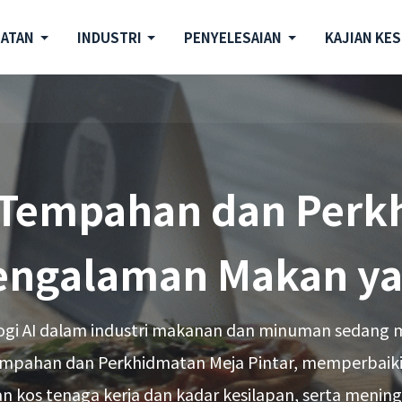
MATAN
INDUSTRI
PENYELESAIAN
KAJIAN KES
a Tempahan dan Perk
Pengalaman Makan y
gi AI dalam industri makanan dan minuman sedang 
Tempahan dan Perkhidmatan Meja Pintar, memperbaik
kos tenaga kerja dan kadar kesilapan, serta mening