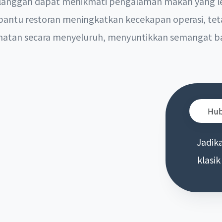
pelanggan dapat menikmati pengalaman makan yang leb
mbantu restoran meningkatkan kecekapan operasi, t
matan secara menyeluruh, menyuntikkan semangat ba
Hub
Jadik
klasik