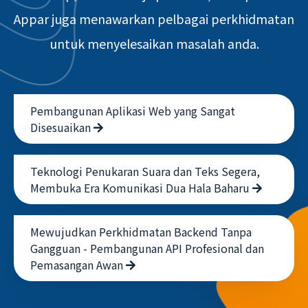
desktop, sebut sahaja platform, kami pakar!
Appar juga menawarkan pelbagai perkhidmatan
untuk menyelesaikan masalah anda.
Pembangunan Aplikasi Web yang Sangat
Disesuaikan
Teknologi Penukaran Suara dan Teks Segera,
Membuka Era Komunikasi Dua Hala Baharu
Mewujudkan Perkhidmatan Backend Tanpa
Gangguan - Pembangunan API Profesional dan
Pemasangan Awan