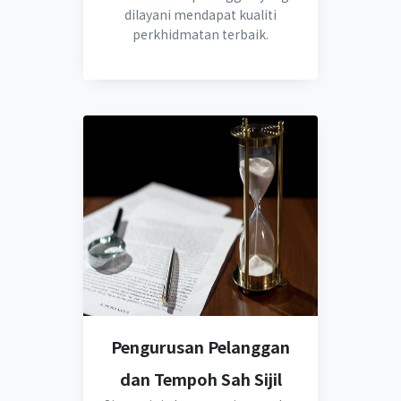
dilayani mendapat kualiti
perkhidmatan terbaik.
Pengurusan Pelanggan
dan Tempoh Sah Sijil