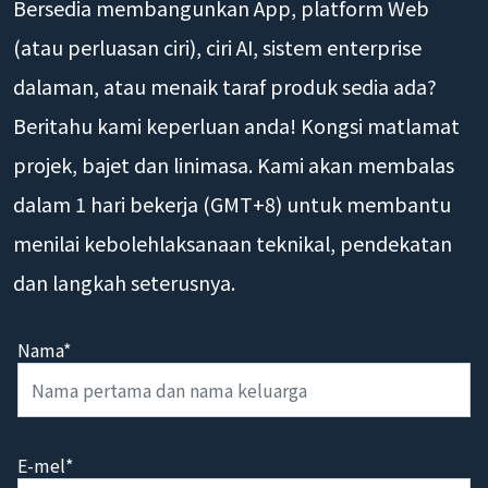
Bersedia membangunkan App, platform Web
(atau perluasan ciri), ciri AI, sistem enterprise
dalaman, atau menaik taraf produk sedia ada?
Beritahu kami keperluan anda! Kongsi matlamat
projek, bajet dan linimasa. Kami akan membalas
dalam 1 hari bekerja (GMT+8) untuk membantu
menilai kebolehlaksanaan teknikal, pendekatan
dan langkah seterusnya.
Nama*