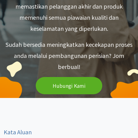
memastikan pelanggan akhir dan produk
memenuhi semua piawaian kualiti dan
keselamatan yang diperlukan.
Sudah bersedia meningkatkan kecekapan proses
anda melalui pembangunan perisian? Jom
berbual!
Hubungi Kami
Kata Aluan