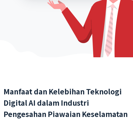
Manfaat dan Kelebihan Teknologi
Digital AI dalam Industri
Pengesahan Piawaian Keselamatan