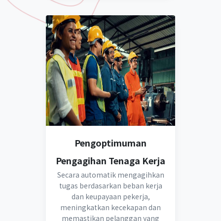
Pengoptimuman
Pengagihan Tenaga Kerja
Secara automatik mengagihkan
tugas berdasarkan beban kerja
dan keupayaan pekerja,
meningkatkan kecekapan dan
memastikan pelanggan yang