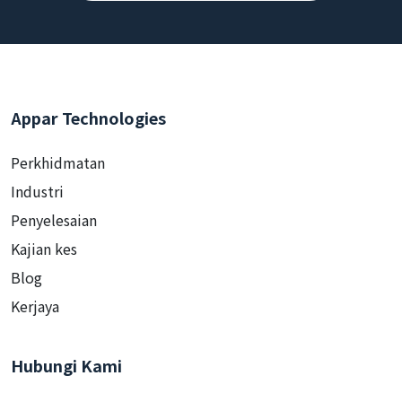
Appar Technologies
Perkhidmatan
Industri
Penyelesaian
Kajian kes
Blog
Kerjaya
Hubungi Kami