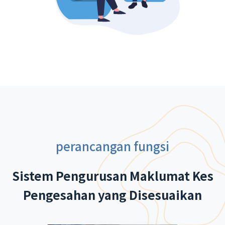
perancangan fungsi
Sistem Pengurusan Maklumat Kes
Pengesahan yang Disesuaikan