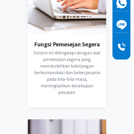
Fungsi Pemesejan Segera
Sistem ini dilengkapi dengan alat
pemesejan segera yang
membolehkan kakitangan
berkomunikasi dan bekerjasama
pada bila-bila masa,
meningkatkan kecekapan
pasukan.