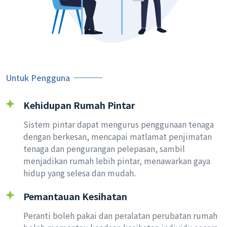
Untuk Pengguna
Kehidupan Rumah Pintar
Sistem pintar dapat mengurus penggunaan tenaga
dengan berkesan, mencapai matlamat penjimatan
tenaga dan pengurangan pelepasan, sambil
menjadikan rumah lebih pintar, menawarkan gaya
hidup yang selesa dan mudah.
Pemantauan Kesihatan
Peranti boleh pakai dan peralatan perubatan rumah