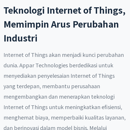
Teknologi Internet of Things,
Memimpin Arus Perubahan
Industri
Internet of Things akan menjadi kunci perubahan
dunia. Appar Technologies berdedikasi untuk
menyediakan penyelesaian Internet of Things
yang terdepan, membantu perusahaan
mengembangkan dan menerapkan teknologi
Internet of Things untuk meningkatkan efisiensi,
menghemat biaya, memperbaiki kualitas layanan,
dan berinovasi dalam model bisnis. Melalui