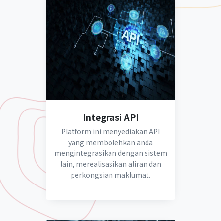
Integrasi API
Platform ini menyediakan API
yang membolehkan anda
mengintegrasikan dengan sistem
lain, merealisasikan aliran dan
perkongsian maklumat.