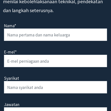
dalam 1 hari bekerja (GMT+8) untuk membantu
menilai kebolehlaksanaan teknikal, pendekatan
dan langkah seterusnya.
Nama*
E-mel*
Syarikat