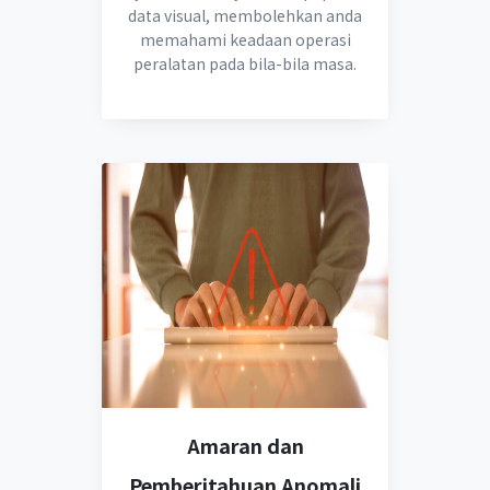
data visual, membolehkan anda
memahami keadaan operasi
peralatan pada bila-bila masa.
Amaran dan
Pemberitahuan Anomali