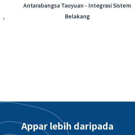
App Interaktif Lapangan Terbang
Antarabangsa Taoyuan - Integrasi Sistem
Belakang