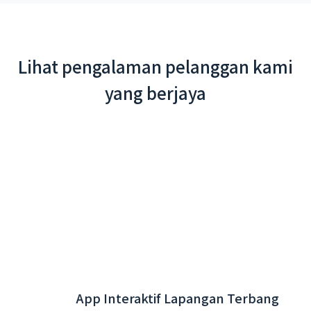
Lihat pengalaman pelanggan kami
yang berjaya