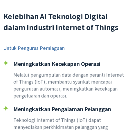
Kelebihan AI Teknologi Digital
dalam Industri Internet of Things
Untuk Pengurus Perniagaan
Meningkatkan Kecekapan Operasi
Melalui pengumpulan data dengan peranti Internet
of Things (IoT), membantu syarikat mencapai
pengurusan automasi, meningkatkan kecekapan
pengeluaran dan operasi.
Meningkatkan Pengalaman Pelanggan
Teknologi Internet of Things (IoT) dapat
menyediakan perkhidmatan pelanggan yang