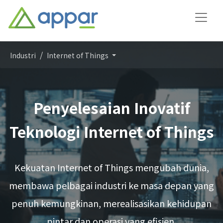
Industri
Internet of Things
Penyelesaian Inovatif
Teknologi Internet of Things
Kekuatan Internet of Things mengubah dunia,
membawa pelbagai industri ke masa depan yang
penuh kemungkinan, merealisasikan kehidupan
pintar dan operasi yang efisien.