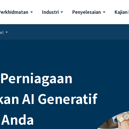
Perkhidmatan
Industri
Penyelesaian
Kajian
kel
 Perniagaan
kan AI Generatif
 Anda