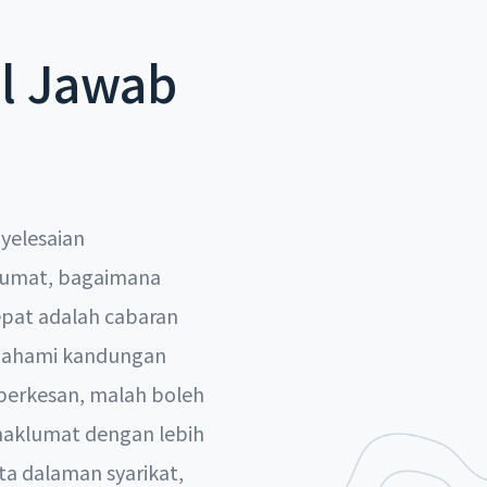
n
l Jawab
yelesaian
lumat, bagaimana
pat adalah cabaran
emahami kandungan
berkesan, malah boleh
aklumat dengan lebih
 dalaman syarikat,