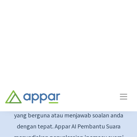
Penyelesaian
Appar AI Pembantu Suara
Appar AI Pembantu Suara
Melalui perbualan suara atau ayat pendek
anda, AI boleh mengenal pasti perkara
penting dalam perbualan, mengisi borang
yang berguna atau menjawab soalan anda
dengan tepat. Appar AI Pembantu Suara