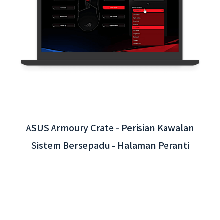
App Interaktif Lapangan Terbang
Antarabangsa Taoyuan - Integrasi Sistem
Belakang