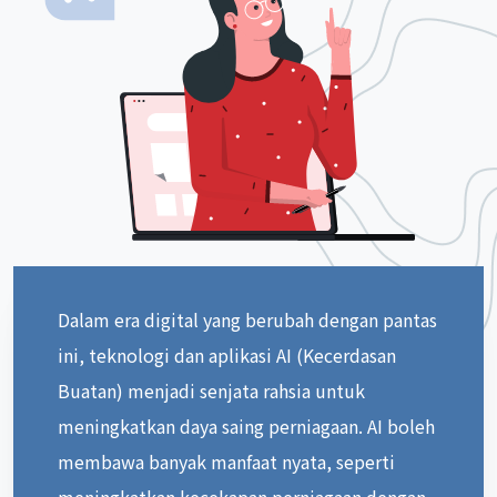
Dalam era digital yang berubah dengan pantas
ini, teknologi dan aplikasi AI (Kecerdasan
Buatan) menjadi senjata rahsia untuk
meningkatkan daya saing perniagaan. AI boleh
membawa banyak manfaat nyata, seperti
meningkatkan kecekapan perniagaan dengan