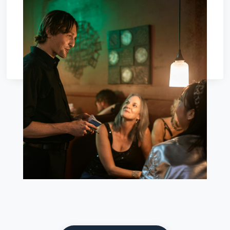
pelanggan bertanya: apakah bahan-bahan dalam
hidangan tertentu, masa memasak daging,
susunan makan yang disyorkan... semua soalan
berkaitan makan boleh dijawab oleh AI dengan
tepat dan memenuhi jangkaan; apabila
pelanggan bertanya soalan berkaitan restoran
yang tidak dilatih, seperti: 'Bagaimana anda
memasak spageti bolognese anda?' AI boleh
diajar untuk menjawab dengan sopan, atau
memanggil kakitangan sebenar untuk
membantu pelanggan.