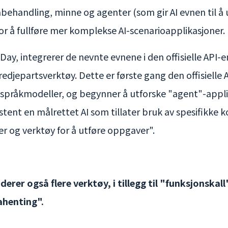
behandling, minne og agenter (som gir AI evnen til å 
or å fullføre mer komplekse AI-scenarioapplikasjoner.
Day, integrerer de nevnte evnene i den offisielle API-e
djepartsverktøy. Dette er første gang den offisielle 
e språkmodeller, og begynner å utforske "agent"-applika
tent en målrettet AI som tillater bruk av spesifikk
ler og verktøy for å utføre oppgaver".
erer også flere verktøy, i tillegg til "funksjonskall
henting".