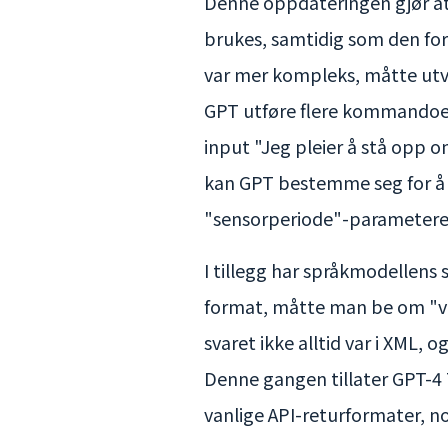
Denne oppdateringen gjør a
brukes, samtidig som den for
var mer kompleks, måtte utvik
GPT utføre flere kommandoer
input "Jeg pleier å stå opp 
kan GPT bestemme seg for å
"sensorperiode"-parameteren t
I tillegg har språkmodellens s
format, måtte man be om "ven
svaret ikke alltid var i XML, 
Denne gangen tillater GPT-4 
vanlige API-returformater, n