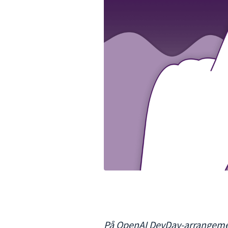
På OpenAI DevDay-arrangemen