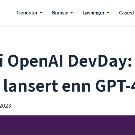
Tjenester
Bransje
Løsninger
Casest
i OpenAI DevDay:
 lansert enn GPT-
2023