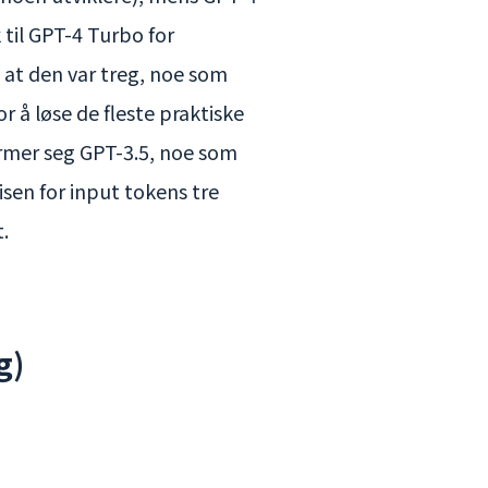
 til GPT-4 Turbo for
e at den var treg, noe som
r å løse de fleste praktiske
rmer seg GPT-3.5, noe som
isen for input tokens tre
.
g)