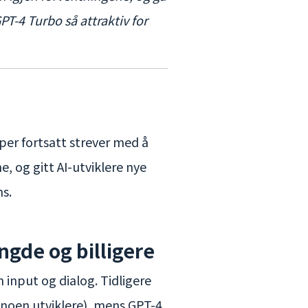
T-4 Turbo så attraktiv for
er fortsatt strever med å
, og gitt AI-utviklere nye
ns.
ngde og billigere
 input og dialog. Tidligere
 noen utviklere), mens GPT-4