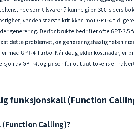
 tokens, noe som tilsvarer å kunne gi en 300-siders bok
astighet, var den største kritikken mot GPT-4 tidliger
nder generering. Derfor brukte bedrifter ofte GPT-3.5 fo
løst dette problemet, og genereringshastigheten næ
ner med GPT-4 Turbo. Når det gjelder kostnader, er pr
versjon av GPT-4, og prisen for output tokens er halvert
ig funksjonskall (Function Callin
 (Function Calling)?