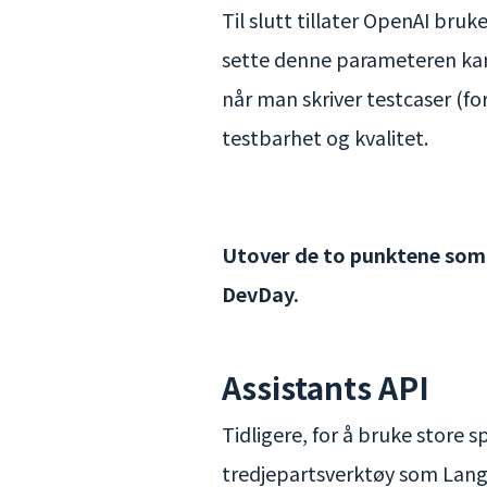
Til slutt tillater OpenAI bru
sette denne parameteren kan 
når man skriver testcaser (fo
testbarhet og kvalitet.
Utover de to punktene som b
DevDay.
Assistants API
Tidligere, for å bruke store 
tredjepartsverktøy som LangC