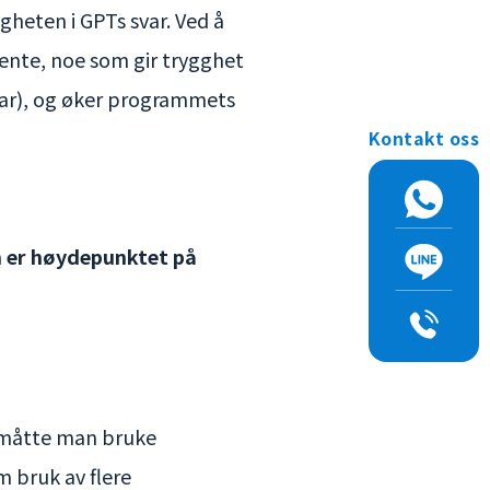
gheten i GPTs svar. Ved å
tente, noe som gir trygghet
svar), og øker programmets
Kontakt oss
om er høydepunktet på
r, måtte man bruke
 bruk av flere