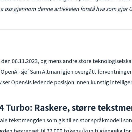
La oss gjennom denne artikkelen forstå hva som gjør GP
den 06.11.2023, og mens andre store teknologiselskap
 OpenAI-sjef Sam Altman igjen overgått forventningene
iser OpenAIs ledende posisjon innen kunstig intellige
4 Turbo: Raskere, større tekstme
tale tekstmengden som gis til en stor språkmodell som
en begrenset til 32 000 tokens (kun tilgjengelig for