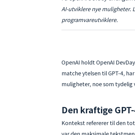
AI-utviklere nye muligheter. 
programvareutviklere.
OpenAI holdt OpenAI DevDay 
matche ytelsen til GPT-4, har
muligheter, noe som tydelig v
Den kraftige GPT-
Kontekst refererer til den to
var den maksimale tekstmengd