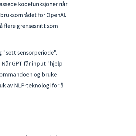
ilpassede kodefunksjoner når
er bruksområdet for OpenAI.
å flere grensesnitt som
 "sett sensorperiode".
. Når GPT får input "hjelp
"-kommandoen og bruke
uk av NLP-teknologi for å