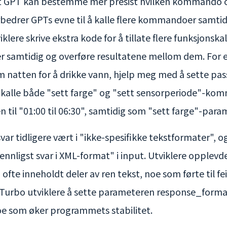
t GPT kan bestemme mer presist hvilken kommando 
bedrer GPTs evne til å kalle flere kommandoer samtidig
lere skrive ekstra kode for å tillate flere funksjonsk
 samtidig og overføre resultatene mellom dem. For 
om natten for å drikke vann, hjelp meg med å sette pas
 kalle både "sett farge" og "sett sensorperiode"-
il "01:00 til 06:30", samtidig som "sett farge"-parame
var tidligere vært i "ikke-spesifikke tekstformater", o
nligst svar i XML-format" i input. Utviklere opplev
og ofte inneholdt deler av ren tekst, noe som førte til 
Turbo utviklere å sette parameteren response_format
oe som øker programmets stabilitet.