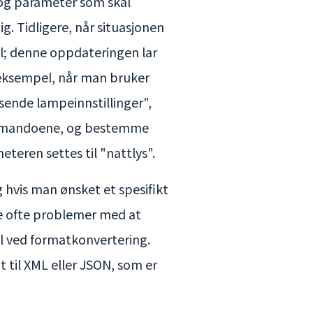
og parameter som skal
. Tidligere, når situasjonen
all; denne oppdateringen lar
eksempel, når man bruker
sende lampeinnstillinger",
kommandoene, og bestemme
teren settes til "nattlys".
g hvis man ønsket et spesifikt
de ofte problemer med at
feil ved formatkonvertering.
 til XML eller JSON, som er