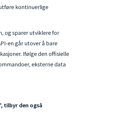
utføre kontinuerlige
n, og sparer utviklere for
API-en går utover å bare
sjoner. Ifølge den offisielle
e kommandoer, eksterne data
", tilbyr den også