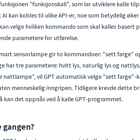
r funksjonen "funksjonskall", som lar utviklere kalle t
 AI kan kobles til ulike API-er, noe som betydelig øk
n kan velge hvilken kommando som skal kalles basert p
ende parametere for utførelse.
smart sensorlampe gir to kommandoer: "sett farge" og
har tre parametere: hvitt lys, naturlig lys og nattlys
e nattlampe", vil GPT automatisk velge "sett farge
uten menneskelig inngripen. Tidligere krevde dette br
 nå kan det oppnås ved å kalle GPT-programmet.
e gangen?