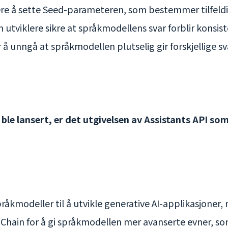
kere å sette Seed-parameteren, som bestemmer tilfeldi
utviklere sikre at språkmodellens svar forblir konsis
r å unngå at språkmodellen plutselig gir forskjellige 
le lansert, er det utgivelsen av Assistants API s
språkmodeller til å utvikle generative AI-applikasjone
hain for å gi språkmodellen mer avanserte evner, som