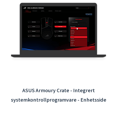
Interaktiv App for Taoyuan internasjonale
lufthavn - Integrasjon av backend-system