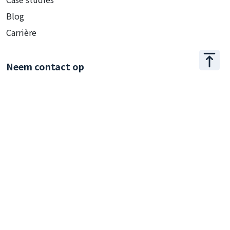
Blog
Carrière
Neem contact op
+886 2 2509 1807
hello@appar.com.tw
Kantoor
11F.-8, No.27, Songjiang Rd., Zhongshan Dist., Taipei
City 104, Taiwan (R.O.C.)