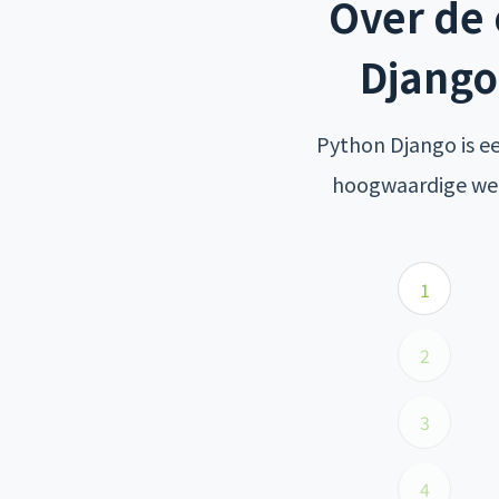
Over de
Django
Python Django is e
hoogwaardige web
1
2
3
4