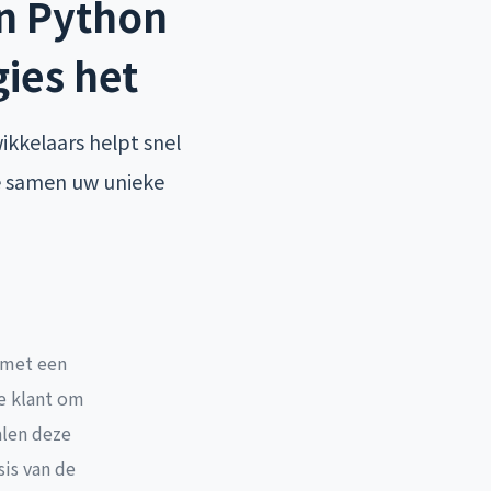
n Python
ies het
kkelaars helpt snel
e samen uw unieke
 met een
e klant om
alen deze
sis van de