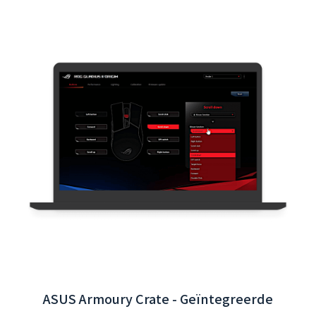
Interactieve App van Taoyuan International
Airport - Backend Systeemintegratie