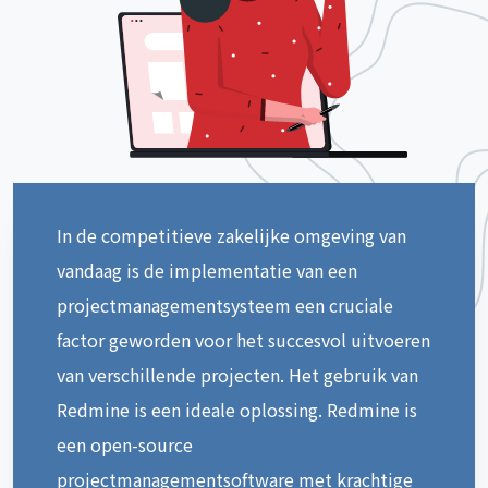
In de competitieve zakelijke omgeving van
vandaag is de implementatie van een
projectmanagementsysteem een cruciale
factor geworden voor het succesvol uitvoeren
van verschillende projecten. Het gebruik van
Redmine is een ideale oplossing. Redmine is
een open-source
projectmanagementsoftware met krachtige