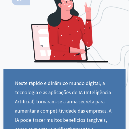
Neste rápido e dinâmico mundo digital, a
tecnologia e as aplicações de IA (Inteligência
Artificial) tornaram-se a arma secreta para
aumentar a competitividade das empresas. A
IA pode trazer muitos benefícios tangíveis,
como aumentar significativamente a