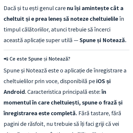
Dacă și tu ești genul care
nu își amintește cât a
cheltuit și e prea leneș să noteze cheltuielile
în
timpul călătoriilor, atunci trebuie să încerci
această aplicație super utilă —
Spune și Notează.
📲 Ce este Spune și Notează?
Spune și Notează este o aplicație de înregistrare a
cheltuielilor prin voce, disponibilă pe
iOS și
Android
. Caracteristica principală este:
în
momentul în care cheltuiești, spune o frază și
înregistrarea este completă.
Fără tastare, fără
pagini de răsfoit, nu trebuie să îți faci griji că vei