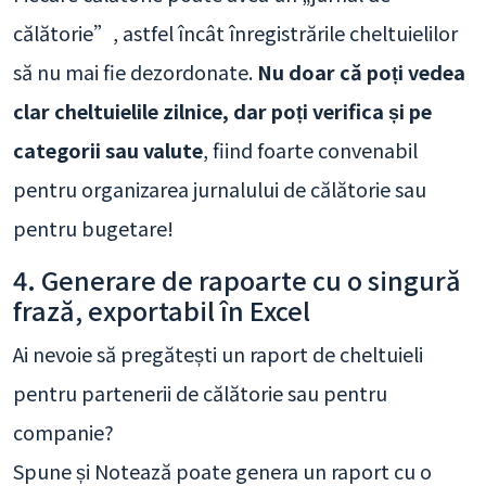
călătorie”, astfel încât înregistrările cheltuielilor
să nu mai fie dezordonate.
Nu doar că poți vedea
clar cheltuielile zilnice, dar poți verifica și pe
categorii sau valute
, fiind foarte convenabil
pentru organizarea jurnalului de călătorie sau
pentru bugetare!
4. Generare de rapoarte cu o singură
frază, exportabil în Excel
Ai nevoie să pregătești un raport de cheltuieli
pentru partenerii de călătorie sau pentru
companie?
Spune și Notează poate genera un raport cu o