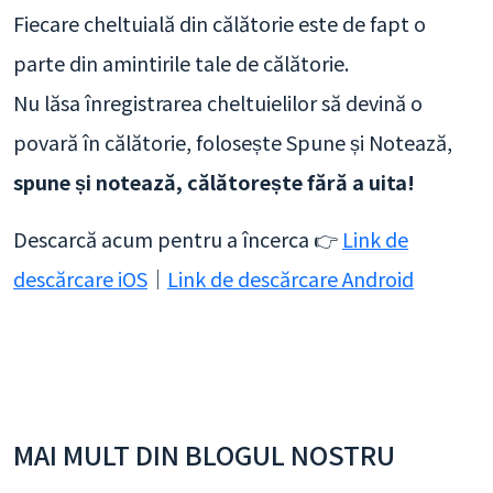
Fiecare cheltuială din călătorie este de fapt o
parte din amintirile tale de călătorie.
Nu lăsa înregistrarea cheltuielilor să devină o
povară în călătorie, folosește Spune și Notează,
spune și notează, călătorește fără a uita!
Descarcă acum pentru a încerca 👉
Link de
descărcare iOS
｜
Link de descărcare Android
MAI MULT DIN BLOGUL NOSTRU