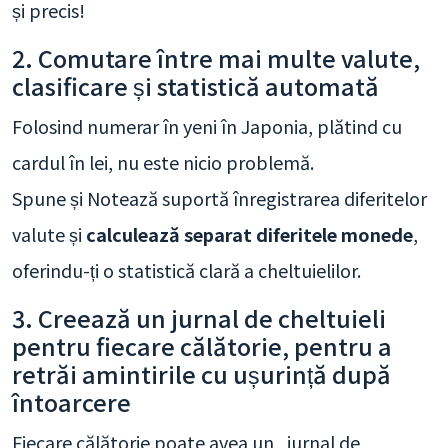
și precis!
2. Comutare între mai multe valute,
clasificare și statistică automată
Folosind numerar în yeni în Japonia, plătind cu
cardul în lei, nu este nicio problemă.
Spune și Notează suportă înregistrarea diferitelor
valute și
calculează separat diferitele monede
,
oferindu-ți o statistică clară a cheltuielilor.
3. Creează un jurnal de cheltuieli
pentru fiecare călătorie, pentru a
retrăi amintirile cu ușurință după
întoarcere
Fiecare călătorie poate avea un „jurnal de