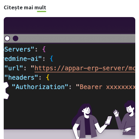
Citește mai mult