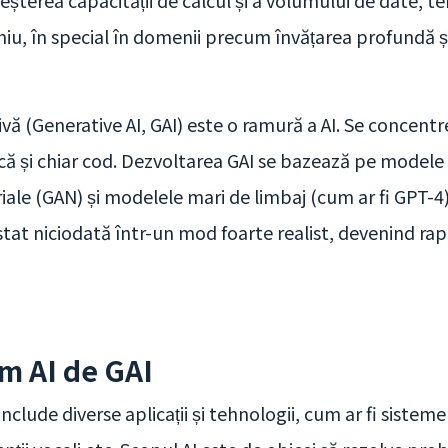
eșterea capacității de calcul și a volumului de date, t
niu, în special în domenii precum învățarea profundă ș
tivă (Generative AI, GAI) este o ramură a AI. Se concent
ică și chiar cod. Dezvoltarea GAI se bazează pe model
riale (GAN) și modelele mari de limbaj (cum ar fi GPT-4
stat niciodată într-un mod foarte realist, devenind rap
m AI de GAI
nclude diverse aplicații și tehnologii, cum ar fi siste