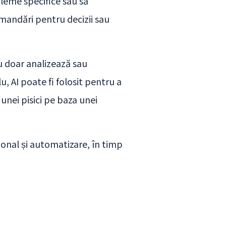
bleme specifice sau să
omandări pentru decizii sau
nu doar analizează sau
, AI poate fi folosit pentru a
unei pisici pe baza unei
zional și automatizare, în timp