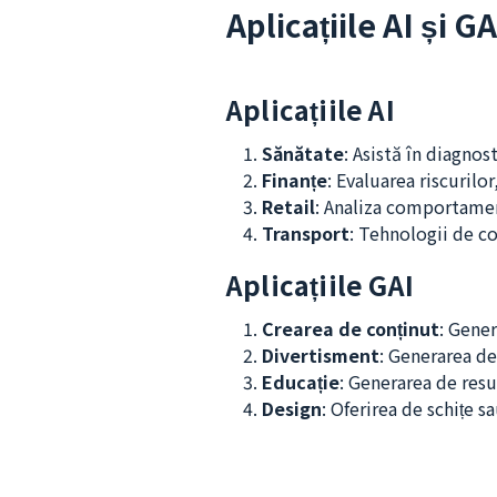
Aplicațiile AI și GA
Aplicațiile AI
Sănătate
: Asistă în diagnos
Finanțe
: Evaluarea riscurilo
Retail
: Analiza comportamen
Transport
: Tehnologii de c
Aplicațiile GAI
Crearea de conținut
: Gener
Divertisment
: Generarea de
Educație
: Generarea de resu
Design
: Oferirea de schițe s