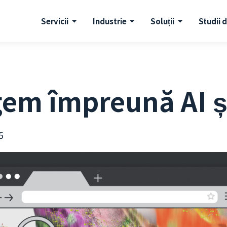
Servicii
Industrie
Soluții
Studii 
gem împreună AI ș
5