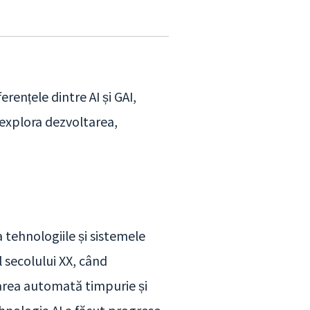
rențele dintre AI și GAI,
m explora dezvoltarea,
la tehnologiile și sistemele
l secolului XX, când
țarea automată timpurie și