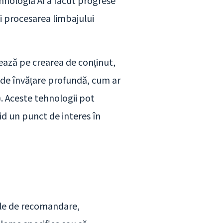
ehnologia AI a făcut progrese
i procesarea limbajului
rează pe crearea de conținut,
e de învățare profundă, cum ar
). Aceste tehnologii pot
id un punct de interes în
mele de recomandare,