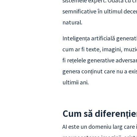
sistemele expert. Odată cu cr
semnificative în ultimul dece
natural.
Inteligența artificială genera
cum ar fi texte, imagini, muz
fi rețelele generative adversa
genera conținut care nu a exi
ultimii ani.
Cum să diferenție
AI este un domeniu larg care i