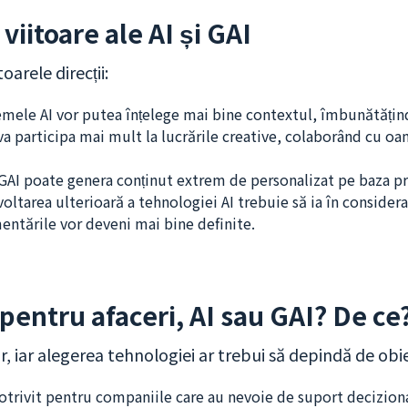
 viitoare ale AI și GAI
arele direcții:
temele AI vor putea înțelege mai bine contextul, îmbunătățin
 va participa mai mult la lucrările creative, colaborând cu oam
 GAI poate genera conținut extrem de personalizat pe baza pre
voltarea ulterioară a tehnologiei AI trebuie să ia în considera
entările vor deveni mai bine definite.
 pentru afaceri, AI sau GAI? De ce
or, iar alegerea tehnologiei ar trebui să depindă de obiec
potrivit pentru companiile care au nevoie de suport deciziona