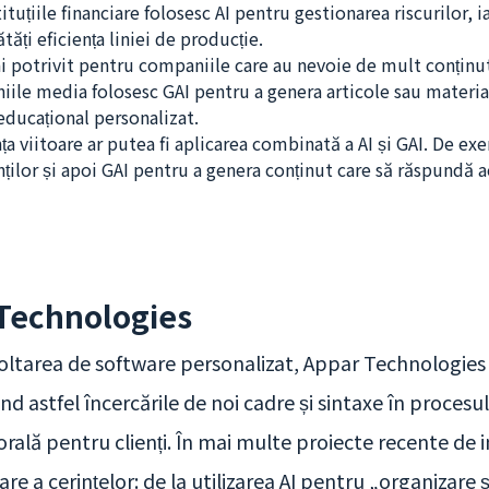
tuțiile financiare folosesc AI pentru gestionarea riscurilor, i
ăți eficiența liniei de producție.
ai potrivit pentru companiile care au nevoie de mult conținut
ile media folosesc GAI pentru a genera articole sau materiale
educațional personalizat.
ța viitoare ar putea fi aplicarea combinată a AI și GAI. De e
nților și apoi GAI pentru a genera conținut care să răspundă a
 Technologies
oltarea de software personalizat, Appar Technologies a 
nd astfel încercările de noi cadre și sintaxe în proces
rală pentru clienți. În mai multe proiecte recente de
re a cerințelor: de la utilizarea AI pentru „organizare 