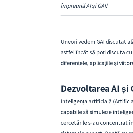
împreună AI și GAI!
Uneori vedem GAI discutat alăt
astfel încât să poți discuta c
diferențele, aplicațiile și viit
Dezvoltarea AI și 
Inteligența artificială (Artifi
capabile să simuleze intelige
cercetările s-au concentrat î