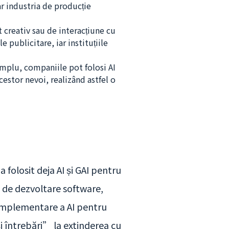
ar industria de producție
 creativ sau de interacțiune cu
 publicitare, iar instituțiile
xemplu, companiile pot folosi AI
cestor nevoi, realizând astfel o
folosit deja AI și GAI pentru
ul de dezvoltare software,
 implementare a AI pentru
și întrebări” la extinderea cu