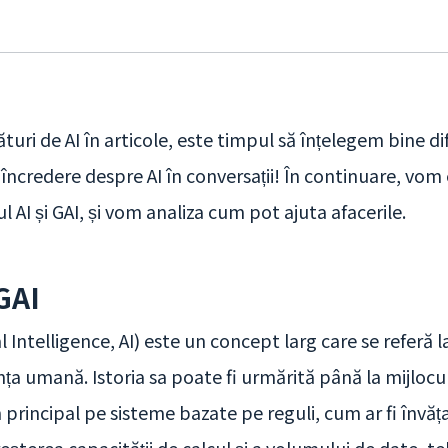
uri de AI în articole, este timpul să înțelegem bine dife
u încredere despre AI în conversații! În continuare, vo
orul AI și GAI, și vom analiza cum pot ajuta afacerile.
GAI
cial Intelligence, AI) este un concept larg care se referă 
nța umană. Istoria sa poate fi urmărită până la mijlocu
n principal pe sisteme bazate pe reguli, cum ar fi învă