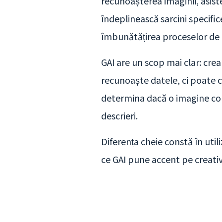
recunoașterea imaginii, asiste
îndeplinească sarcini specifi
îmbunătățirea proceselor de 
GAI are un scop mai clar: crea
recunoaște datele, ci poate c
determina dacă o imagine conț
descrieri.
Diferența cheie constă în util
ce GAI pune accent pe creativ