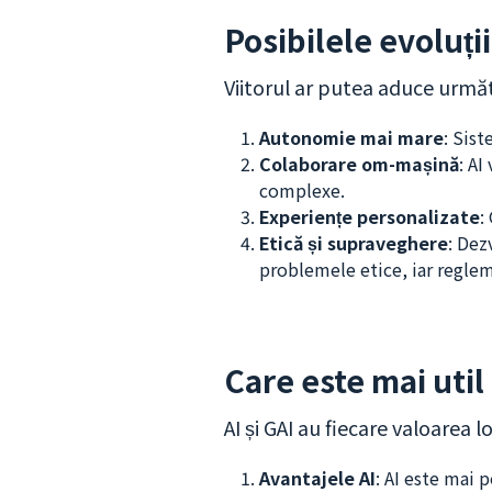
Posibilele evoluții
Viitorul ar putea aduce următo
Autonomie mai mare
: Sis
Colaborare om-mașină
: AI
complexe.
Experiențe personalizate
:
Etică și supraveghere
: Dez
problemele etice, iar reglem
Care este mai util
AI și GAI au fiecare valoarea l
Avantajele AI
: AI este mai 