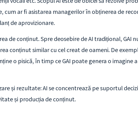
nții vocali etc. Scopul AI este de obicei să rezolve pro
ce, cum ar fi asistarea managerilor în obținerea de rec
lanț de aprovizionare.
rea de conținut. Spre deosebire de AI tradițional, GAI 
rea conținut similar cu cel creat de oameni. De exemplu
ine o pisică, în timp ce GAI poate genera o imagine a 
izare și rezultate: AI se concentrează pe suportul deci
itate și producția de conținut.