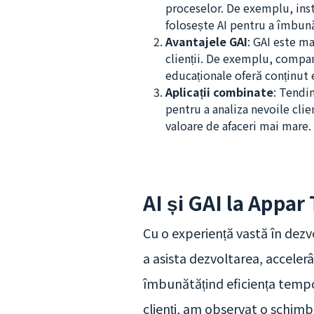
proceselor. De exemplu, insti
folosește AI pentru a îmbunăt
Avantajele GAI
: GAI este m
clienții. De exemplu, compani
educaționale oferă conținut 
Aplicații combinate
: Tendin
pentru a analiza nevoile clie
valoare de afaceri mai mare.
AI și GAI la Appar
Cu o experiență vastă în dezv
a asista dezvoltarea, accelerâ
îmbunătățind eficiența tempo
clienți, am observat o schimba