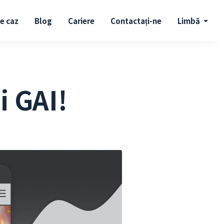
de caz
Blog
Cariere
Contactați-ne
Limbă
i GAI!