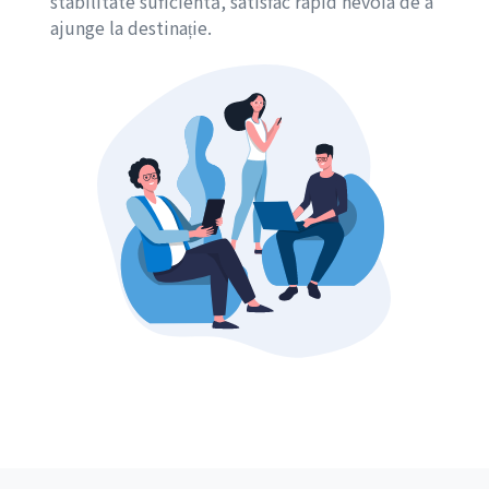
stabilitate suficientă, satisfac rapid nevoia de a
ajunge la destinație.