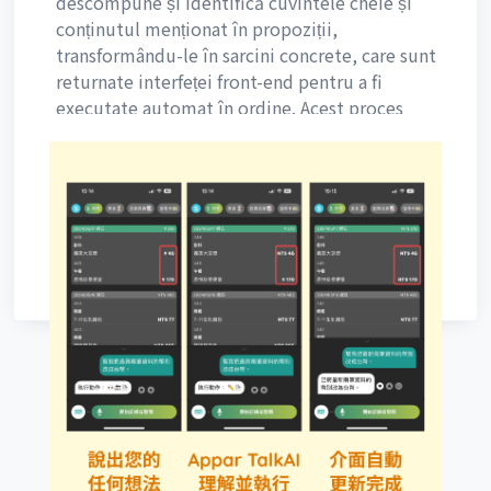
descompune și identifică cuvintele cheie și
conținutul menționat în propoziții,
transformându-le în sarcini concrete, care sunt
returnate interfeței front-end pentru a fi
executate automat în ordine. Acest proces
economisește timpul pe care utilizatorul l-ar fi
petrecut efectuând manual aceste operațiuni.