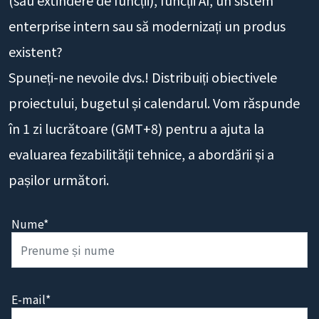
Vă pregătiți să dezvoltați o App, o platformă Web
(sau extindere de funcții), funcții AI, un sistem
enterprise intern sau să modernizați un produs
existent?
Spuneți-ne nevoile dvs.! Distribuiți obiectivele
proiectului, bugetul și calendarul. Vom răspunde
în 1 zi lucrătoare (GMT+8) pentru a ajuta la
evaluarea fezabilității tehnice, a abordării și a
pașilor următori.
Nume*