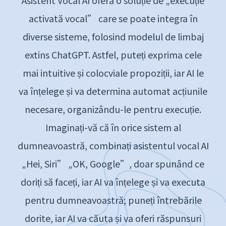
Asistent Vocal AI oferă o soluție de „execuție
activată vocal” care se poate integra în
diverse sisteme, folosind modelul de limbaj
extins ChatGPT. Astfel, puteți exprima cele
mai intuitive și colocviale propoziții, iar AI le
va înțelege și va determina automat acțiunile
necesare, organizându-le pentru execuție.
Imaginați-vă că în orice sistem al
dumneavoastră, combinați asistentul vocal AI
„Hei, Siri” „OK, Google”, doar spunând ce
doriți să faceți, iar AI va înțelege și va executa
pentru dumneavoastră; puneți întrebările
dorite, iar AI va căuta și va oferi răspunsuri