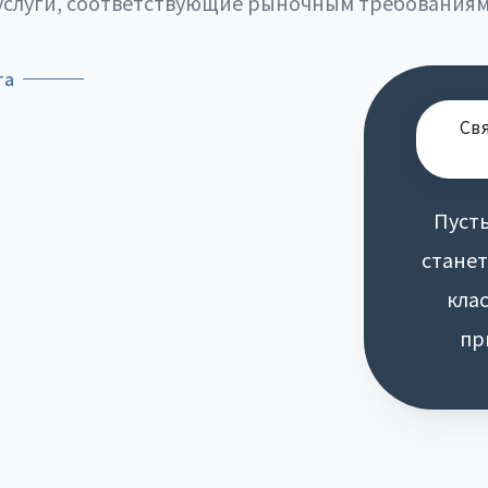
услуги, соответствующие рыночным требованиям
та
Св
Пусть
стане
кла
пр