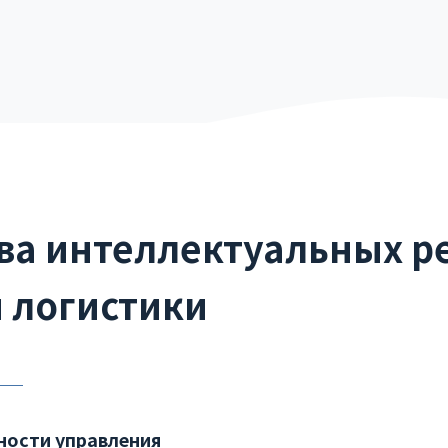
а интеллектуальных р
и логистики
ости управления