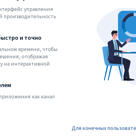
нтерфейс управления
й производительность
быстро и точно
альном времени, чтобы
ешения, отображая
у на интерактивной
елем
приложения как канал
Для конечных пользоват