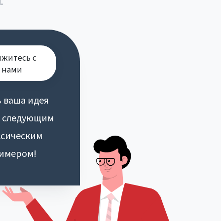
.
яжитесь с
нами
 ваша идея
т следующим
ссическим
имером!