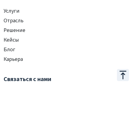
Услуги
Отрасль
Решение
Кейсы
Блог
Карьера
Связаться с нами
+886 2 2509 1807
hello@appar.com.tw
Офис
11F.-8, No.27, Songjiang Rd., Zhongshan Dist., Taipei