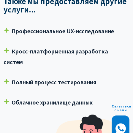
Также мы предоставляем другие
услуги...
Профессиональное UX-исследование
Кросс-платформенная разработка
систем
Полный процесс тестирования
Облачное хранилище данных
Связаться
с нами