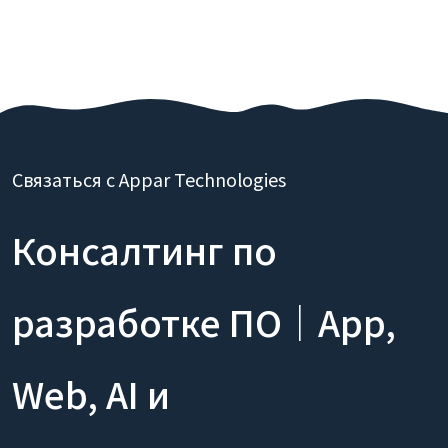
Связаться с Appar Technologies
Консалтинг по
разработке ПО｜App,
Web, AI и