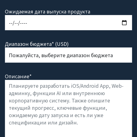
Ожидаемая дата выпуска продукта
Диапазон бюджета* (USD)
Описание*