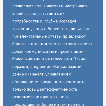
позволяют пользователям настраивать
анализ в соответствии с их
потребностями, глубже исследуя
значение данных. Более того, визуально
привлекательные отчеты привлекают
больше внимания, чем текстовые отчеты,
делая коммуникацию и презентации
более живыми и интересными. Таким
образом, внедрение «Визуализации
данных - Панели управления с
обновлением в реальном времени» не
только повышает эффективность
использования данных, но и
предоставляет более интуитивные и