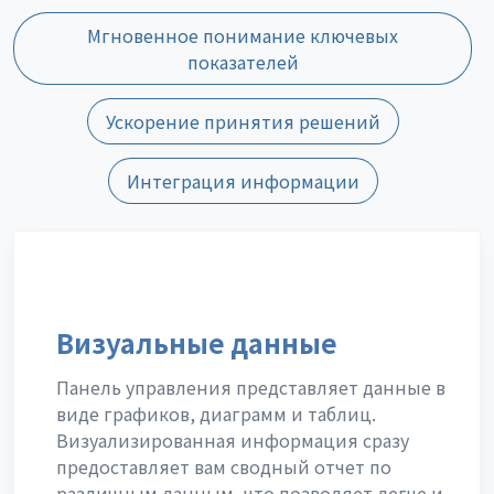
Мгновенное понимание ключевых
показателей
Ускорение принятия решений
Интеграция информации
Визуальные данные
Панель управления представляет данные в
виде графиков, диаграмм и таблиц.
Визуализированная информация сразу
предоставляет вам сводный отчет по
различным данным, что позволяет легче и