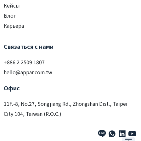
Кейсы
Блог
Карьера
Связаться с нами
+886 2 2509 1807
hello@appar.com.tw
Офис
11F.-8, No.27, Songjiang Rd., Zhongshan Dist., Taipei
City 104, Taiwan (R.O.C.)