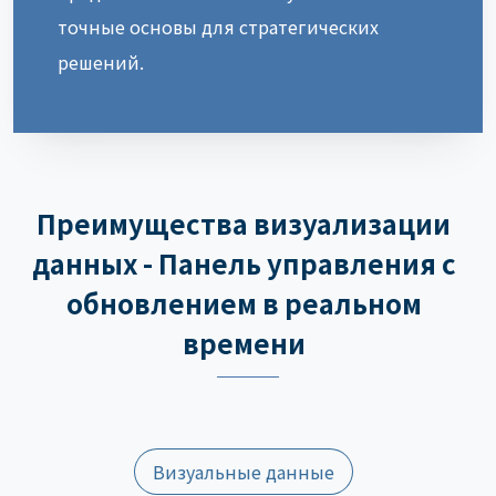
точные основы для стратегических
решений.
Преимущества визуализации
данных - Панель управления с
обновлением в реальном
времени
Визуальные данные