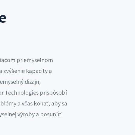
e
eniacom priemyselnom
a zvýšenie kapacity a
iemyselný dizajn,
ar Technologies prispôsobí
lémy a včas konať, aby sa
myselnej výroby a posunúť