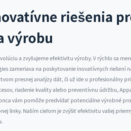
ovatívne riešenia pr
a výrobu
olúciu a zvyšujeme efektivitu výroby. V rýchlo sa m
ies zameriava na poskytovanie inovatívnych riešení n
ctvom presnej analýzy dát, či už ide o profesionálny pr
esov, riadenie kvality alebo preventívnu údržbu, App
onca vám pomôže predvídať potenciálne výrobné prob
ej linky. Naším cieľom je zvýšiť efektivitu vašej prie
u.