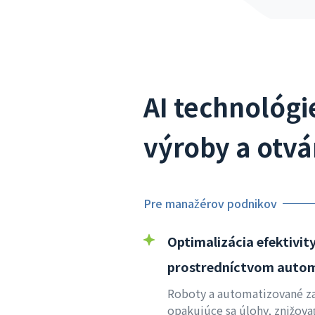
AI technológi
výroby a otvá
Pre manažérov podnikov
Optimalizácia efektivit
prostredníctvom autom
Roboty a automatizované za
opakujúce sa úlohy, znižova