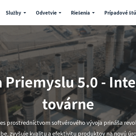
Služby
Odvetvie
Riešenia
Prípadové štú
 Priemyslu 5.0 - Int
továrne
s prostredníctvom softvérového vývoja prináša revol
be, zvyšuje kvalitu a efektivitu produktov na novú úr