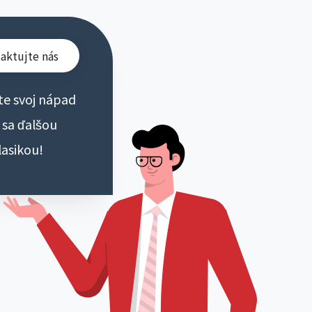
aktujte nás
te svoj nápad
 sa ďalšou
lasikou!