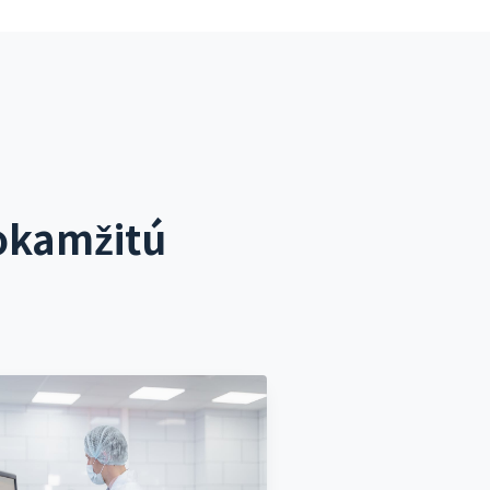
okamžitú