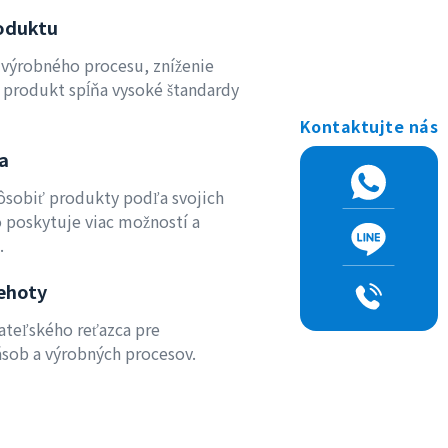
roduktu
 výrobného procesu, zníženie
 produkt spĺňa vysoké štandardy
Kontaktujte nás
a
ôsobiť produkty podľa svojich
o poskytuje viac možností a
.
lehoty
ateľského reťazca pre
zásob a výrobných procesov.