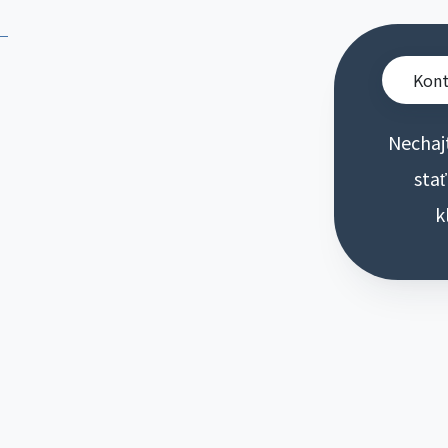
Kont
Nechaj
stať
k