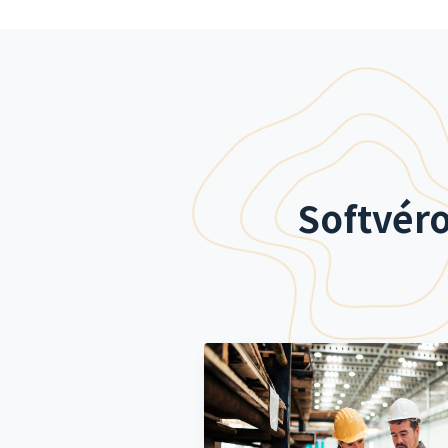
Softvér