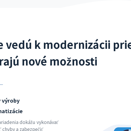
e vedú k modernizácii pr
rajú nové možnosti
y výroby
atizácie
riadenia dokážu vykonávať
ť chyby a zabezpečiť