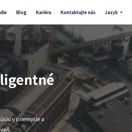
die
Blog
Kariéra
Kontaktujte nás
Jazyk
eligentné
úciu v priemysle a
oveň.