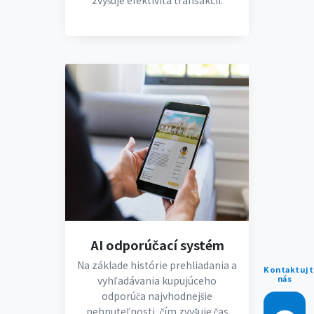
zvyšuje efektivita transakcií.
AI odporúčací systém
Na základe histórie prehliadania a
Kontaktujt
nás
vyhľadávania kupujúceho
odporúča najvhodnejšie
nehnuteľnosti, čím zvyšuje čas