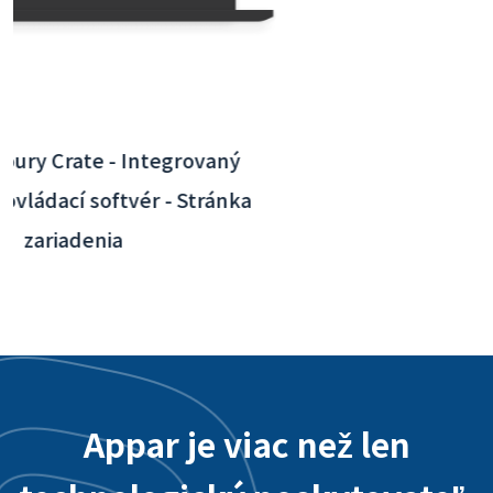
Interaktívna aplikácia pre medzinárodné
letisko Taoyuan - Integrácia backendového
systému
Appar je viac než len