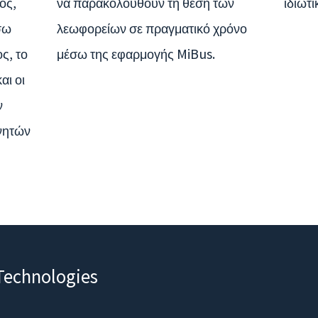
ος,
να παρακολουθούν τη θέση των
ιδιωτι
σω
λεωφορείων σε πραγματικό χρόνο
ς, το
μέσω της εφαρμογής MiBus.
αι οι
ν
νητών
Technologies