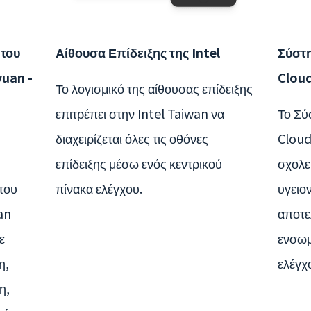
 του
Αίθουσα Επίδειξης της Intel
Σύστη
uan -
Clou
Το λογισμικό της αίθουσας επίδειξης
επιτρέπει στην Intel Taiwan να
Το Σύ
διαχειρίζεται όλες τις οθόνες
Cloud
επίδειξης μέσω ενός κεντρικού
σχολεί
του
πίνακα ελέγχου.
υγειο
an
αποτε
ε
ενσωμ
η,
ελέγχ
η,