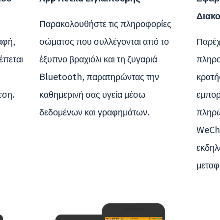
Διακ
Παρακολουθήστε τις πληροφορίες
αφή,
σώματος που συλλέγονται από το
Παρέχ
έπεται
έξυπνο βραχιόλι και τη ζυγαριά
πληρο
Bluetooth, παρατηρώντας την
κρατή
εση.
καθημερινή σας υγεία μέσω
εμπορ
δεδομένων και γραφημάτων.
πληρω
WeCha
εκδηλ
μεταφ