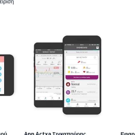
είριση
μού
App Actxa Σιγκαπούρης
Εφαρ