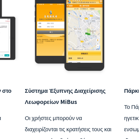
 στο
Σύστημα Έξυπνης Διαχείρισης
Πάρκ
Λεωφορείων MiBus
Το Πά
α
Οι χρήστες μπορούν να
ηγετι
διαχειρίζονται τις κρατήσεις τους και
ενσωμ