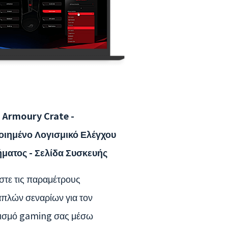
 Armoury Crate -
ιημένο Λογισμικό Ελέγχου
ματος - Σελίδα Συσκευής
στε τις παραμέτρους
πλών σεναρίων για τον
ισμό gaming σας μέσω