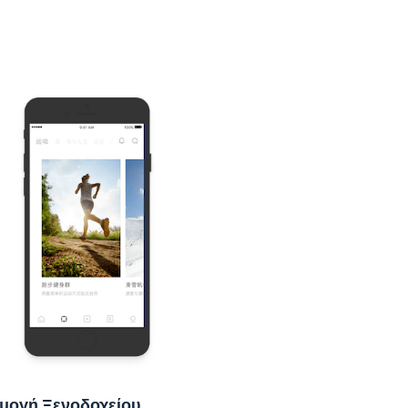
μογή Ξενοδοχείου