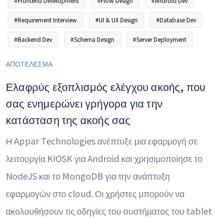
#Frontend Development
#Flow Design
#Android Dev
#Requirement Interview
#UI & UX Design
#Database Dev
#Backend Dev
#Schema Design
#Server Deployment
ΑΠΟΤΕΛΕΣΜΑ
Ελαφρύς εξοπλισμός ελέγχου ακοής, που
σας ενημερώνει γρήγορα για την
κατάσταση της ακοής σας
Η Appar Technologies ανέπτυξε μια εφαρμογή σε
λειτουργία KIOSK για Android και χρησιμοποίησε το
NodeJS και το MongoDB για την ανάπτυξη
εφαρμογών στο cloud. Οι χρήστες μπορούν να
ακολουθήσουν τις οδηγίες του συστήματος του tablet