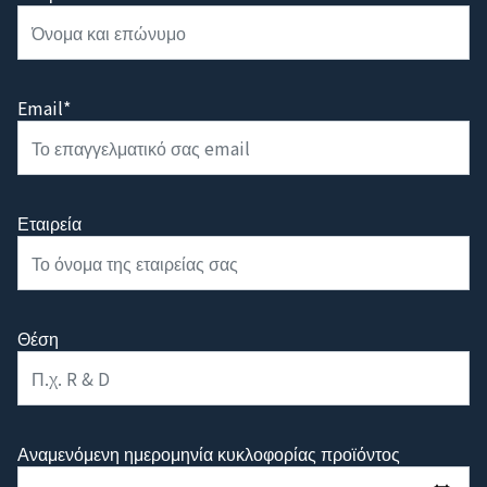
Όνομα*
Email*
Εταιρεία
Θέση