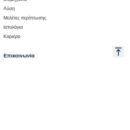
Λύση
Μελέτες περίπτωσης
Ιστολόγιο
Καριέρα
Επικοινωνία
+886 2 2509 1807
hello@appar.com.tw
Γραφείο
11F.-8, No.27, Songjiang Rd., Zhongshan Dist., Taipei
City 104, Taiwan (R.O.C.)