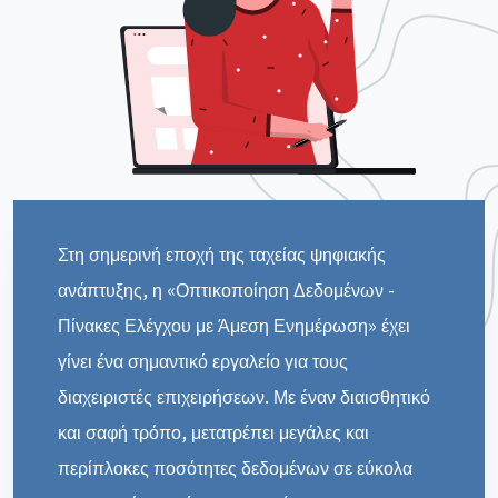
Στη σημερινή εποχή της ταχείας ψηφιακής
ανάπτυξης, η «Οπτικοποίηση Δεδομένων -
Πίνακες Ελέγχου με Άμεση Ενημέρωση» έχει
γίνει ένα σημαντικό εργαλείο για τους
διαχειριστές επιχειρήσεων. Με έναν διαισθητικό
και σαφή τρόπο, μετατρέπει μεγάλες και
περίπλοκες ποσότητες δεδομένων σε εύκολα