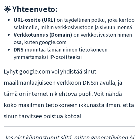
🌟 Yhteenveto:
URL-osoite (URL)
on täydellinen polku, joka kertoo
selaimelle, mihin verkkosivustoon ja sivuun mennä
Verkkotunnus (Domain)
on verkkosivuston nimen
osa, kuten google.com
DNS
muuntaa tämän nimen tietokoneen
ymmärtämäksi IP-osoitteeksi
Lyhyt google.com voi yhdistää sinut
maailmanlaajuiseen verkkoon DNS:n avulla, ja
tämä on internetin kiehtova puoli. Voit nähdä
koko maailman tietokoneen ikkunasta ilman, että
sinun tarvitsee poistua kotoa!
Jos olet kiinnostunut siitä, miten generatiivinen AI