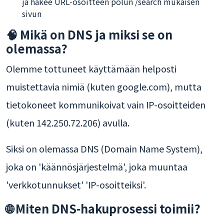
ja hakee URL-osoitteen polun /search mukaisen
sivun
🧠 Mikä on DNS ja miksi se on
olemassa?
Olemme tottuneet käyttämään helposti
muistettavia nimiä (kuten google.com), mutta
tietokoneet kommunikoivat vain IP-osoitteiden
(kuten 142.250.72.206) avulla.
Siksi on olemassa DNS (Domain Name System),
joka on 'käännösjärjestelmä', joka muuntaa
'verkkotunnukset' 'IP-osoitteiksi'.
🌐 Miten DNS-hakuprosessi toimii?