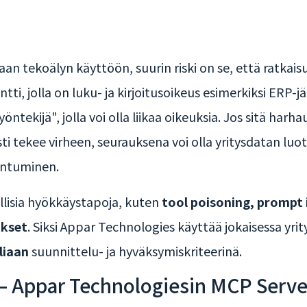
aan tekoälyn käyttöön, suurin riski on se, että ratkai
gentti, jolla on luku- ja kirjoitusoikeus esimerkiksi ER
tekijä", jolla voi olla liikaa oikeuksia. Jos sitä harh
sti tekee virheen, seurauksena voi olla yritysdatan lu
antuminen.
ellisia hyökkäystapoja, kuten
tool poisoning, prompt 
ukset
. Siksi Appar Technologies käyttää jokaisessa yr
liaan
suunnittelu- ja hyväksymiskriteerinä.
 Appar Technologiesin MCP Server