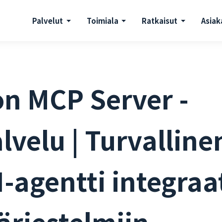
Palvelut
Toimiala
Ratkaisut
Asiak
on MCP Server -
lvelu | Turvalline
I-agentti integraa
järjestelmiin