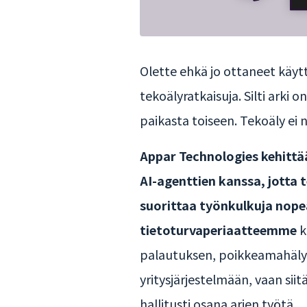
Olette ehkä jo ottaneet käytt
tekoälyratkaisuja. Silti arki 
paikasta toiseen. Tekoäly ei 
Appar Technologies kehittää 
AI-agenttien kanssa, jotta t
suorittaa työnkulkuja nopeas
tietoturvaperiaatteemme
k
palautuksen, poikkeamahälyty
yritysjärjestelmään, vaan siitä
hallitusti osana arjen työtä.