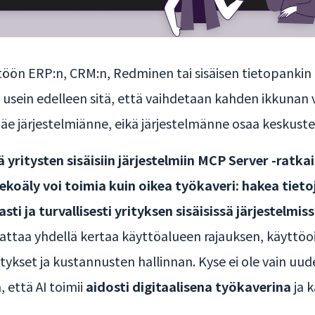
öön ERP:n, CRM:n, Redminen tai sisäisen tietopankin – j
on usein edelleen sitä, että vaihdetaan kahden ikkunan v
näe järjestelmiänne, eikä järjestelmänne osaa keskuste
yritysten sisäisiin järjestelmiin MCP Server -ratka
ekoäly voi toimia kuin oikea työkaveri: hakea tietoj
ti ja turvallisesti yrityksen sisäisissä järjestelmiss
attaa yhdellä kertaa käyttöalueen rajauksen, käyttöoi
kset ja kustannusten hallinnan. Kyse ei ole vain uude
, että AI toimii
aidosti digitaalisena työkaverina
ja k