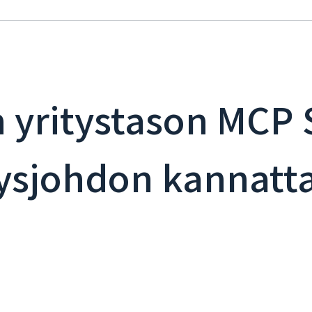
n yritystason MCP S
tysjohdon kannatt