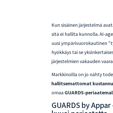
Kun sisäinen järjestelmä avat
sitä ei hallita kunnolla. AI-a
uusi ympärivuorokautinen "työn
hyökkäys tai se yksinkertaise
järjestelmien vakauden vaar
Markkinoilla on jo nähty tod
hallitsemattomat kustann
omaa
GUARDS-periaatemal
GUARDS by Appar –