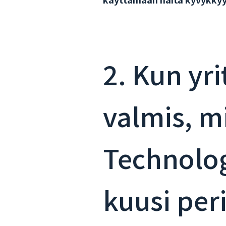
2. Kun yr
valmis, m
Technolo
kuusi per