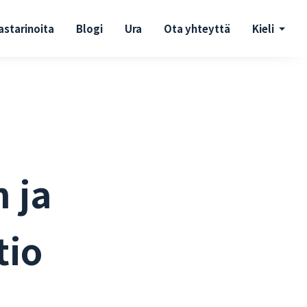
astarinoita
Blogi
Ura
Ota yhteyttä
Kieli
n ja
tio