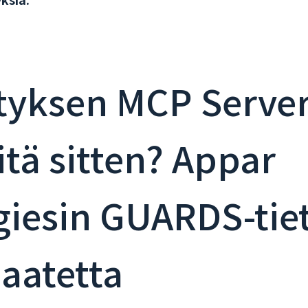
ityksen MCP Serve
itä sitten? Appar
giesin GUARDS-tie
iaatetta