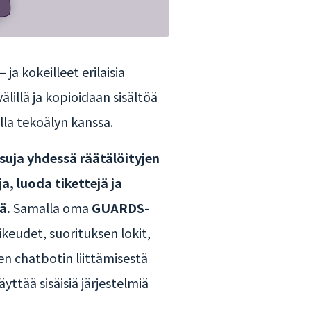
a kokeilleet erilaisia
älillä ja kopioidaan sisältöä
lla tekoälyn kanssa.
isuja yhdessä räätälöityjen
a, luoda tikettejä ja
ä.
Samalla oma
GUARDS-
keudet, suorituksen lokit,
n chatbotin liittämisestä
äyttää sisäisiä järjestelmiä