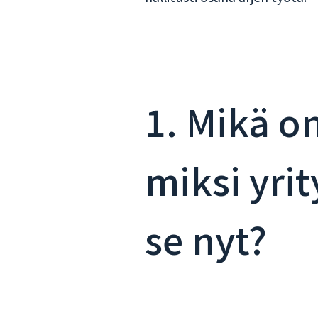
1. Mikä o
miksi yri
se nyt?