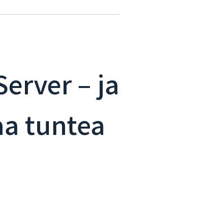
erver – ja
aa tuntea