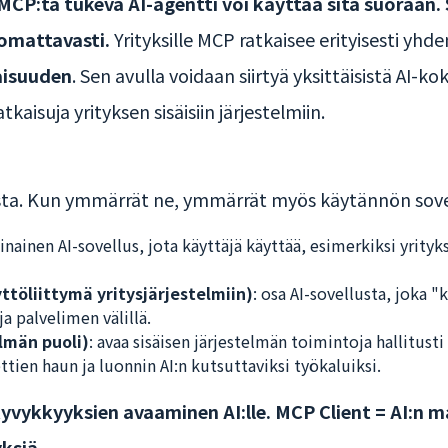
 MCP:tä tukeva AI-agentti voi käyttää sitä suoraan. 
omattavasti.
Yrityksille MCP ratkaisee erityisesti yhd
aisuuden
. Sen avulla voidaan siirtyä yksittäisistä AI-ko
kaisuja yrityksen sisäisiin järjestelmiin.
ta. Kun ymmärrät ne, ymmärrät myös käytännön sove
sinainen AI-sovellus, jota käyttäjä käyttää, esimerkiksi yrity
ttöliittymä yritysjärjestelmiin)
: osa AI-sovellusta, joka "
ja palvelimen välillä.
lmän puoli)
: avaa sisäisen järjestelmän toimintoja hallitust
ien haun ja luonnin AI:n kutsuttaviksi työkaluiksi.
yvykkyyksien avaaminen AI:lle. MCP Client = AI:n 
ksiä.