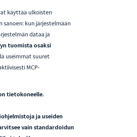
vat käyttää ulkoisten
isin sanoen: kun järjestelmään
ärjestelmän dataa ja
yn tuomista osaksi
ellä useimmat suuret
ktiivisesti MCP-
n tietokoneelle.
iohjelmistoja ja useiden
arvitsee vain standardoidun