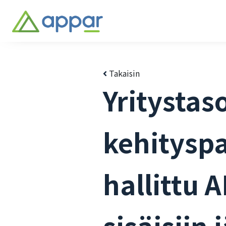
Takaisin
Yritystas
kehityspa
hallittu A
sisäisiin 