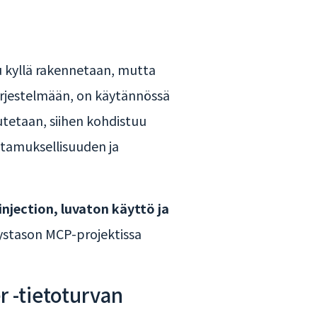
su kyllä rakennetaan, mutta
P-järjestelmään, on käytännössä
autetaan, siihen kohdistuu
ottamuksellisuuden ja
injection, luvaton käyttö ja
itystason MCP-projektissa
 -tietoturvan