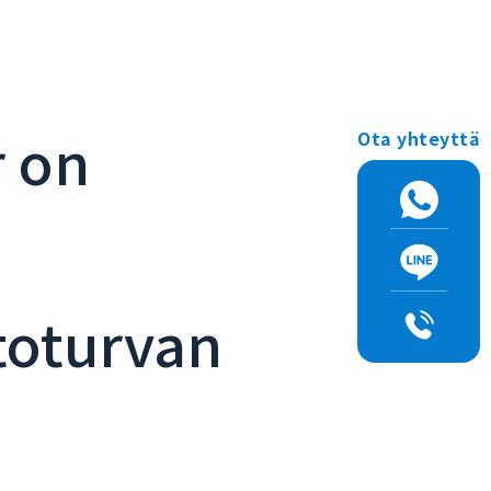
r on
Ota yhteyttä
toturvan