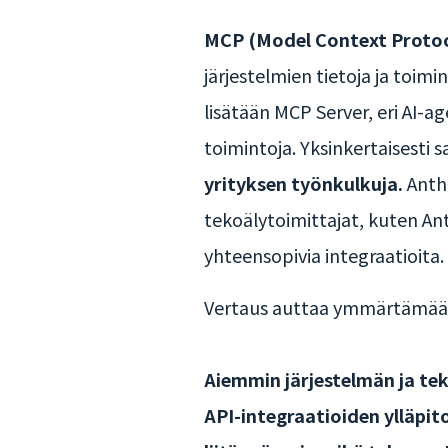
MCP (Model Context Protoc
järjestelmien tietoja ja toimi
lisätään MCP Server, eri AI-a
toimintoja. Yksinkertaisesti 
yrityksen työnkulkuja.
Anthr
tekoälytoimittajat, kuten Ant
yhteensopivia integraatioita.
Vertaus auttaa ymmärtämään
Aiemmin järjestelmän ja tek
API-integraatioiden ylläpit