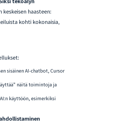
Siksi tekoälyn
en keskeisen haasteen:
keiluista kohti kokonaisia,
llukset:
ksen sisäinen AI-chatbot, Cursor
käyttää" näitä toimintoja ja
i AI:n käyttöön, esimerkiksi
mahdollistaminen