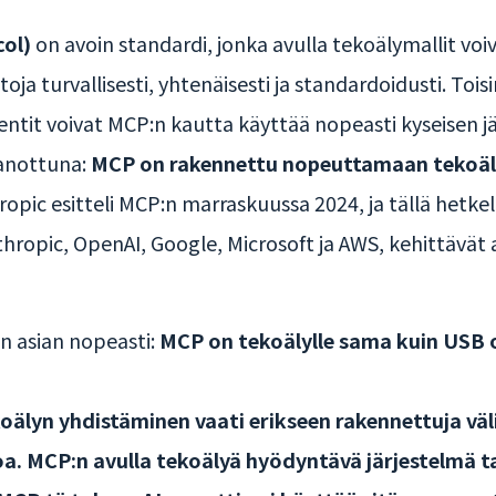
ol)
on avoin standardi, jonka avulla tekoälymallit voi
ntoja turvallisesti, yhtenäisesti ja standardoidusti. To
gentit voivat MCP:n kautta käyttää nopeasti kyseisen j
sanottuna:
MCP on rakennettu nopeuttamaan tekoäl
opic esitteli MCP:n marraskuussa 2024, ja tällä hetk
hropic, OpenAI, Google, Microsoft ja AWS, kehittävät a
 asian nopeasti:
MCP on tekoälylle sama kuin USB o
oälyn yhdistäminen vaati erikseen rakennettuja väl
oa. MCP:n avulla tekoälyä hyödyntävä järjestelmä t