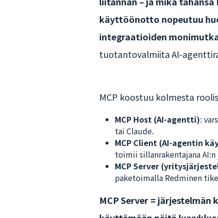
liitännän – ja mikä tahansa
käyttöönotto nopeutuu hu
integraatioiden monimutk
tuotantovalmiita AI-agenttirat
MCP koostuu kolmesta roolis
MCP Host (AI-agentti)
: var
tai Claude.
MCP Client (AI-agentin käy
toimii sillanrakentajana AI:n 
MCP Server (yritysjärjeste
paketoimalla Redminen tikett
MCP Server = järjestelmän k
käyttämään näitä kyvykkyy