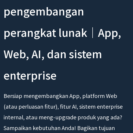
pengembangan
perangkat lunak｜App,
Web, AI, dan sistem
enterprise
Bersiap mengembangkan App, platform Web
(atau perluasan fitur), fitur AI, sistem enterprise
internal, atau meng-upgrade produk yang ada?
Sampaikan kebutuhan Anda! Bagikan tujuan