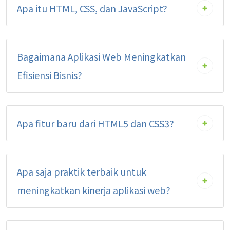
Apa itu HTML, CSS, dan JavaScript?
Bagaimana Aplikasi Web Meningkatkan
Efisiensi Bisnis?
Apa fitur baru dari HTML5 dan CSS3?
Apa saja praktik terbaik untuk
meningkatkan kinerja aplikasi web?