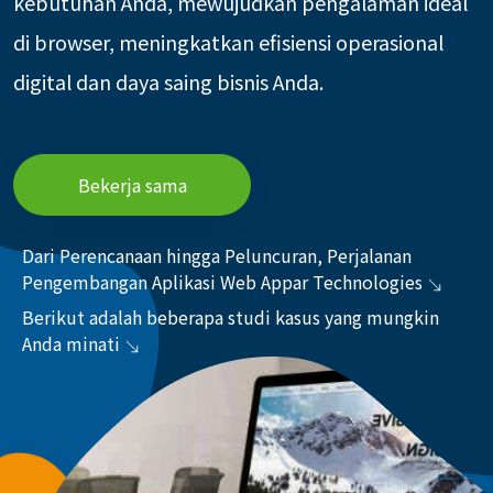
kebutuhan Anda, mewujudkan pengalaman ideal
di browser, meningkatkan efisiensi operasional
digital dan daya saing bisnis Anda.
Bekerja sama
Dari Perencanaan hingga Peluncuran, Perjalanan
Pengembangan Aplikasi Web Appar Technologies
Berikut adalah beberapa studi kasus yang mungkin
Anda minati