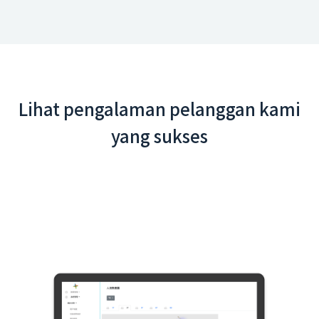
Lihat pengalaman pelanggan kami
yang sukses