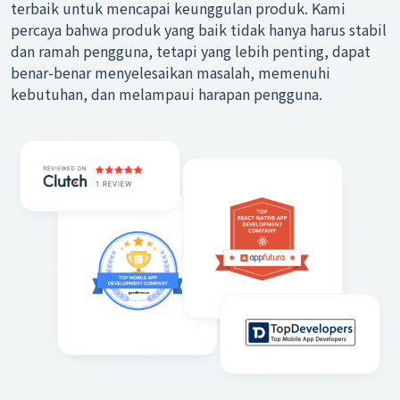
terbaik untuk mencapai keunggulan produk. Kami
percaya bahwa produk yang baik tidak hanya harus stabil
dan ramah pengguna, tetapi yang lebih penting, dapat
benar-benar menyelesaikan masalah, memenuhi
kebutuhan, dan melampaui harapan pengguna.