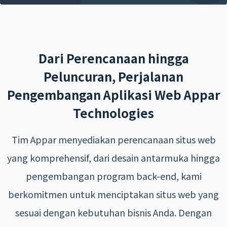
Dari Perencanaan hingga
Peluncuran, Perjalanan
Pengembangan Aplikasi Web Appar
Technologies
Tim Appar menyediakan perencanaan situs web
yang komprehensif, dari desain antarmuka hingga
pengembangan program back-end, kami
berkomitmen untuk menciptakan situs web yang
sesuai dengan kebutuhan bisnis Anda. Dengan