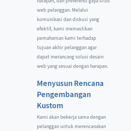
harapan, dan preferensi gaya situs
web pelanggan. Melalui
komunikasi dan diskusi yang
efektif, kami memastikan
pemahaman kami terhadap
tujuan akhir pelanggan agar
dapat merancang solusi desain
web yang sesuai dengan harapan.
Menyusun Rencana
Pengembangan
Kustom
Kami akan bekerja sama dengan
pelanggan untuk merencanakan