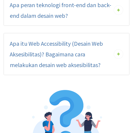
Apa peran teknologi front-end dan back-
end dalam desain web?
Apa itu Web Accessibility (Desain Web
Aksesibilitas)? Bagaimana cara
melakukan desain web aksesibilitas?