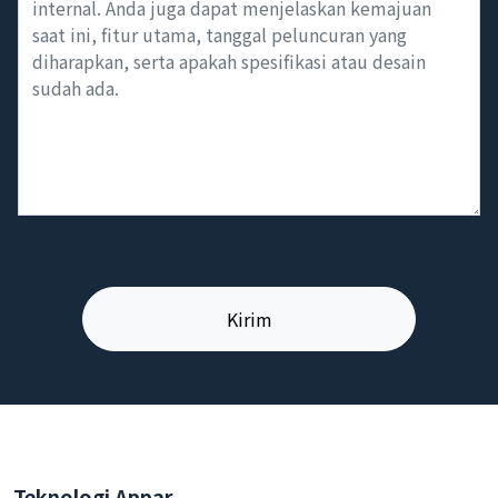
Teknologi Appar