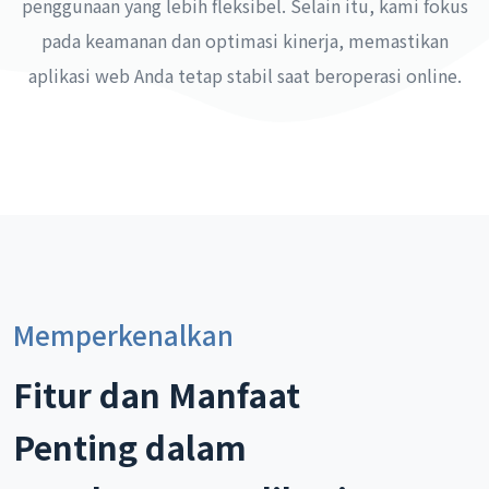
penggunaan yang lebih fleksibel. Selain itu, kami fokus
pada keamanan dan optimasi kinerja, memastikan
aplikasi web Anda tetap stabil saat beroperasi online.
Memperkenalkan
Fitur dan Manfaat
Penting dalam