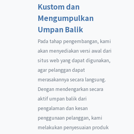
Kustom dan
Mengumpulkan
Umpan Balik
Pada tahap pengembangan, kami
akan menyediakan versi awal dari
situs web yang dapat digunakan,
agar pelanggan dapat
merasakannya secara langsung.
Dengan mendengarkan secara
aktif umpan balik dari
pengalaman dan kesan
penggunaan pelanggan, kami
melakukan penyesuaian produk