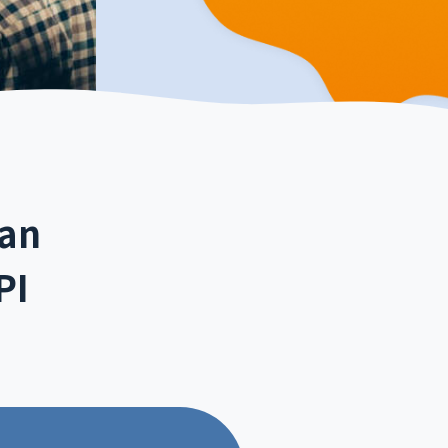
an
PI