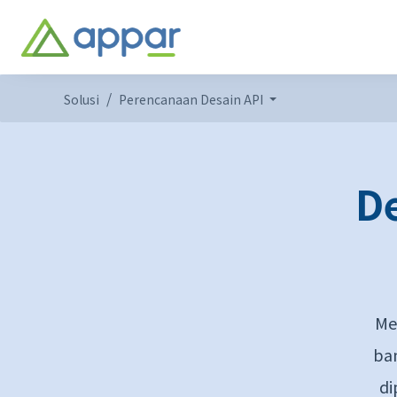
Solusi
Perencanaan Desain API
D
Me
ban
di