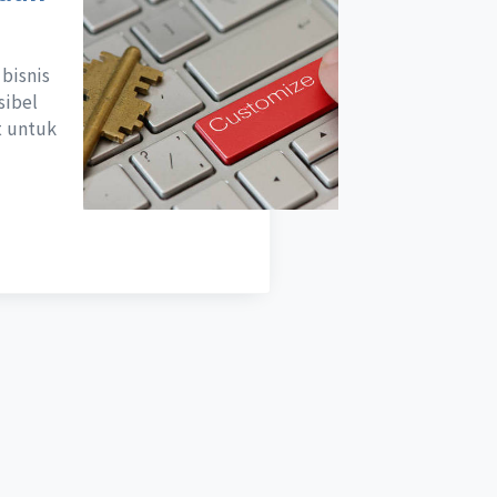
bisnis
sibel
t untuk