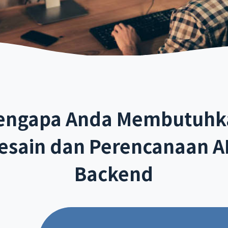
engapa Anda Membutuhk
esain dan Perencanaan A
Backend