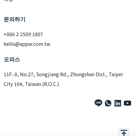
문의하기
+886 2 2509 1807
hello@appar.com.tw
오피스
11F.-8, No.27, Songjiang Rd., Zhongshan Dist., Taipei
City 104, Taiwan (R.O.C.)